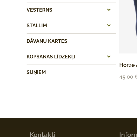
VESTERNS
STALLIM
DĀVANU KARTES
KOPŠANAS LĪDZEKĻI
Horze 
SUŅIEM
45,00
Kontakti
Infor