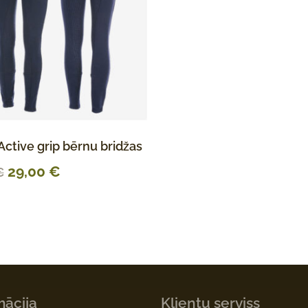
Active grip bērnu bridžas
29,00
€
€
mācija
Klientu serviss