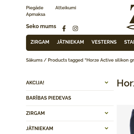
Piegāde
Atteikumi
Apmaksa
Seko mums
ZIRGAM
JĀTNIEKAM
VESTERNS
STA
Sākums
/ Products tagged “Horze Active silikon gri
Horz
AKCIJA!
BARĪBAS PIEDEVAS
ZIRGAM
JĀTNIEKAM