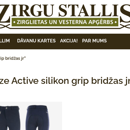
LLIM
DĀVANU KARTES
AKCIJA!
PAR MUMS
p bridžas jr”
e Active silikon grip bridžas j