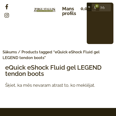
0
0,00
€
Mans
profils
Sākums
/ Products tagged “eQuick eShock Fluid gel
LEGEND tendon boots”
eQuick eShock Fluid gel LEGEND
tendon boots
Šķiet, ka mēs nevaram atrast to, ko meklējat.