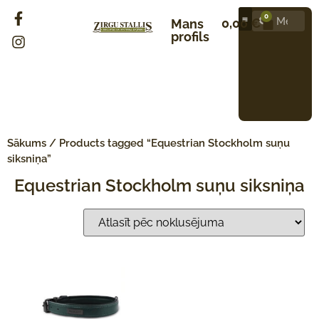
0
0,00
€
Mans
profils
Sākums
/ Products tagged “Equestrian Stockholm suņu
siksniņa”
Equestrian Stockholm suņu siksniņa