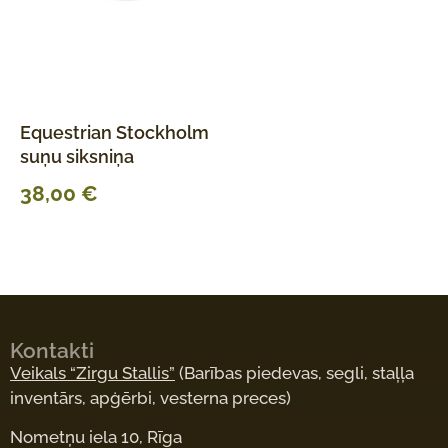
Equestrian Stockholm
suņu siksniņa
38,00
€
Kontakti
Veikals “Zirgu Stallis”
(Barības piedevas, segli, staļļa
inventārs, apģērbi, vesterna preces)
Nometņu iela 10, Rīga