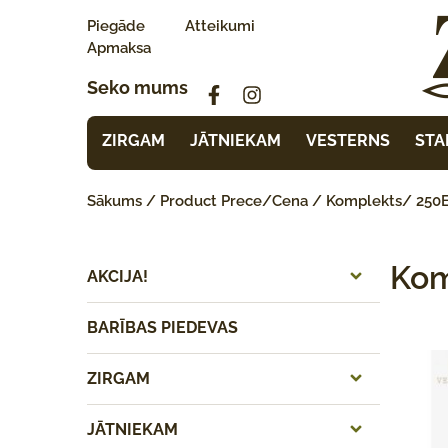
Piegāde
Atteikumi
Apmaksa
Seko mums
ZIRGAM
JĀTNIEKAM
VESTERNS
STA
Sākums
/ Product Prece/Cena / Komplekts/ 250E
Kom
AKCIJA!
BARĪBAS PIEDEVAS
ZIRGAM
JĀTNIEKAM