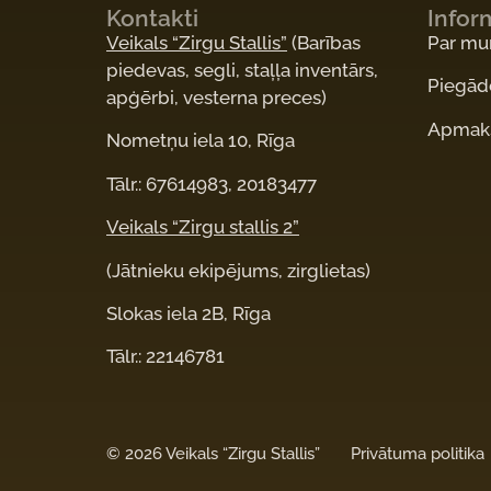
Kontakti
Infor
Veikals “Zirgu Stallis”
(Barības
Par m
piedevas, segli, staļļa inventārs,
Piegād
apģērbi, vesterna preces)
Apmaks
Nometņu iela 10, Rīga
Tālr.: 67614983, 20183477
Veikals “Zirgu stallis 2”
(Jātnieku ekipējums, zirglietas)
Slokas iela 2B, Rīga
Tālr.: 22146781
©
2026 Veikals “Zirgu Stallis”
Privātuma politika