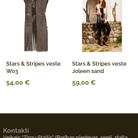
Stars & Stripes veste
Stars & Stripes veste
W03
Joleen sand
54,00
€
59,00
€
Kontakti
Veikals “Zirgu Stallis”
(Barības piedevas, segli, staļļa