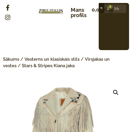
0
0,00
€
Mans
profils
Sākums
/
Vesterns un klasiskais stils
/
Virsjakas un
vestes
/ Stars & Stripes Kiana jaka