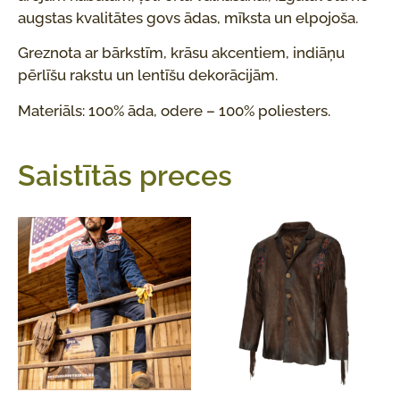
augstas kvalitātes govs ādas, mīksta un elpojoša.
Greznota ar bārkstīm, krāsu akcentiem, indiāņu
pērlīšu rakstu un lentīšu dekorācijām.
Materiāls: 100% āda, odere – 100% poliesters.
Saistītās preces