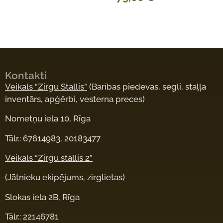
Kontakti
Veikals “Zirgu Stallis”
(Barības piedevas, segli, staļļa
inventārs, apģērbi, vesterna preces)
Nometņu iela 10, Rīga
Tālr.: 67614983, 20183477
Veikals “Zirgu stallis 2”
(Jātnieku ekipējums, zirglietas)
Slokas iela 2B, Rīga
Tālr.: 22146781