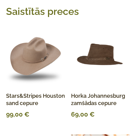
Saistītās preces
Stars&Stripes Houston
Horka Johannesburg
sand cepure
zamšādas cepure
99,00
€
69,00
€