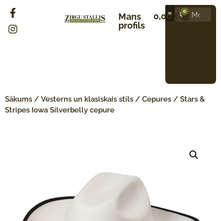
0
0,00
€
Mans
profils
Sākums
/
Vesterns un klasiskais stils
/
Cepures
/ Stars &
Stripes Iowa Silverbelly cepure