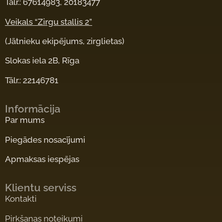
Tālr.: 67614983, 20183477
Veikals “Zirgu stallis 2”
(Jātnieku ekipējums, zirglietas)
Slokas iela 2B, Rīga
Tālr.: 22146781
Informācija
Par mums
Piegādes nosacījumi
Apmaksas iespējas
Klientu serviss
Kontakti
Pirkšanas noteikumi