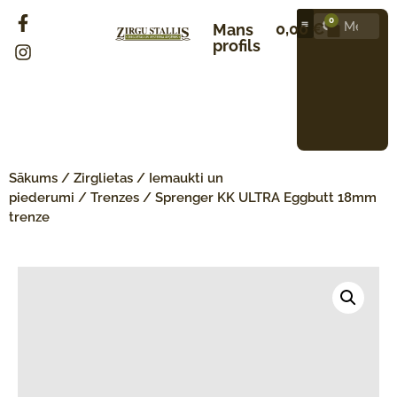
0
0,00
€
Mans
profils
Sākums
/
Zirglietas
/
Iemaukti un
piederumi
/
Trenzes
/ Sprenger KK ULTRA Eggbutt 18mm
trenze