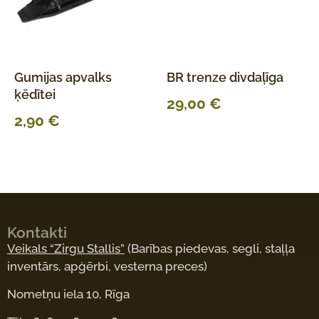
Gumijas apvalks
BR trenze divdaļīga
ķēdītei
29,00
€
2,90
€
Kontakti
Veikals “Zirgu Stallis”
(Barības piedevas, segli, staļļa
inventārs, apģērbi, vesterna preces)
Nometņu iela 10, Rīga