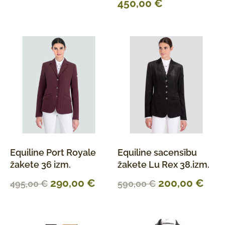
450,00
€
Equiline Port Royale
Equiline sacensību
žakete 36 izm.
žakete Lu Rex 38.izm.
290,00
€
200,00
€
495,00
€
590,00
€