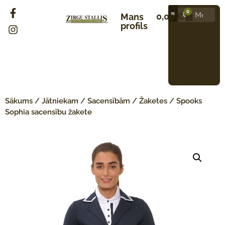
0
0,00
€
Mans
profils
Sākums
/
Jātniekam
/
Sacensībām
/
Žaketes
/ Spooks
Sophia sacensību žakete