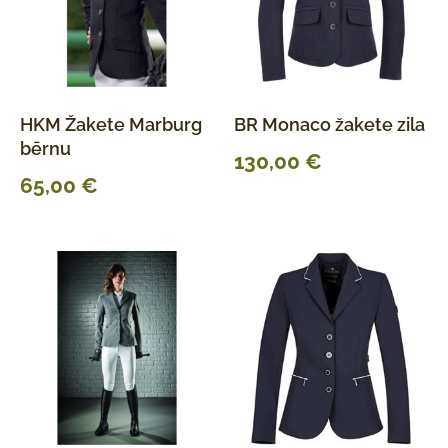
HKM Žakete Marburg
BR Monaco žakete zila
bērnu
130,00
€
65,00
€