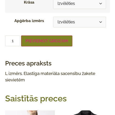
Krāsa
Apģērba izmērs
PIEVIENOT GROZAM
Preces apraksts
L izmērs. Elastīga materiāla sacensību žakete
sievietēm
Saistītās preces