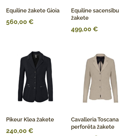
Equiline žakete Gioia
Equiline sacensību
žakete
560,00
€
499,00
€
Pikeur Klea žakete
Cavalleria Toscana
perforēta žakete
240,00
€