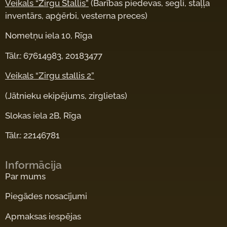
Veikals “Zirgu Stallis”
(Barības piedevas, segli, staļļa
inventārs, apģērbi, vesterna preces)
Nometņu iela 10, Rīga
Tālr.: 67614983, 20183477
Veikals “Zirgu stallis 2”
(Jātnieku ekipējums, zirglietas)
Slokas iela 2B, Rīga
Tālr.: 22146781
Informācija
Par mums
Piegādes nosacījumi
Apmaksas iespējas