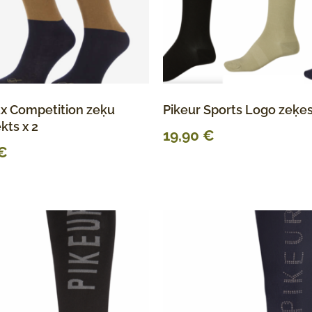
x Competition zeķu
Pikeur Sports Logo zeķe
kts x 2
19,90
€
€