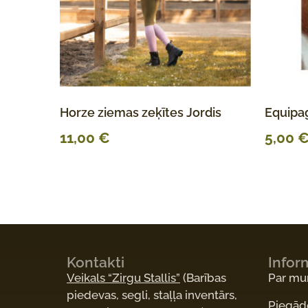
Horze ziemas zeķītes Jordis
Equipag
11,00
€
5,00
Kontakti
Infor
Veikals “Zirgu Stallis”
(Barības
Par m
piedevas, segli, staļļa inventārs,
Piegād