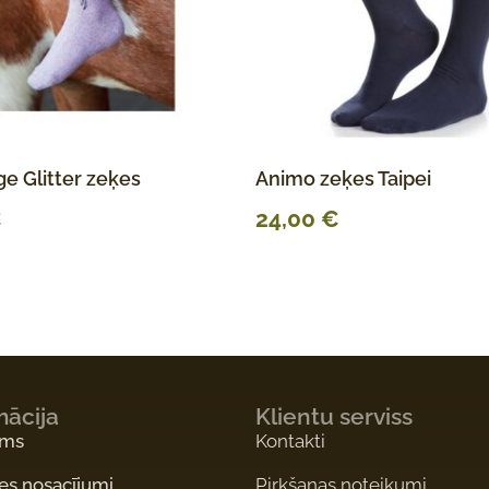
e Glitter zeķes
Animo zeķes Taipei
€
24,00
€
mācija
Klientu serviss
ums
Kontakti
es nosacījumi
Pirkšanas noteikumi