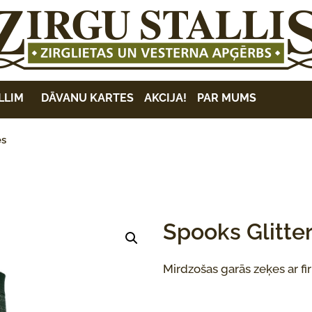
LLIM
DĀVANU KARTES
AKCIJA!
PAR MUMS
es
Spooks Glitte
Mirdzošas garās zeķes ar fi