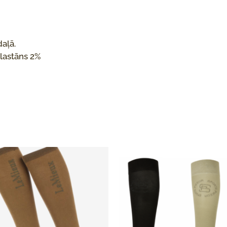
aļā.
elastāns 2%