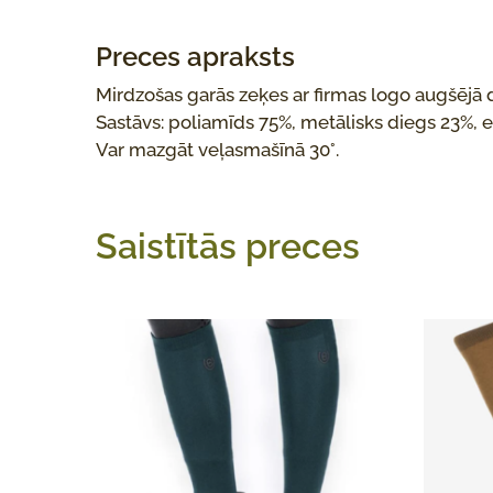
Preces apraksts
Mirdzošas garās zeķes ar firmas logo augšējā d
Sastāvs: poliamīds 75%, metālisks diegs 23%, 
Var mazgāt veļasmašīnā 30°.
Saistītās preces