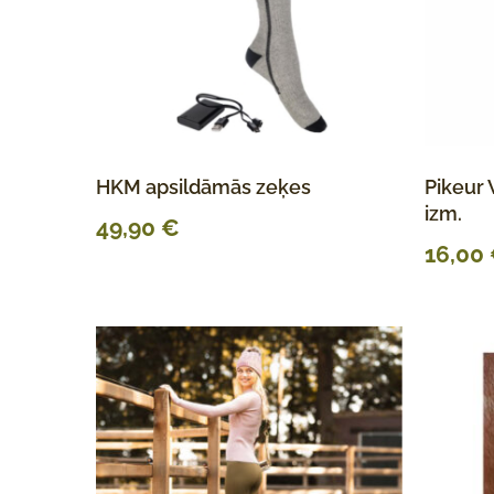
HKM apsildāmās zeķes
Pikeur 
izm.
49,90
€
16,00