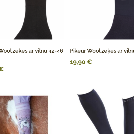
Wool zeķes ar vilnu 42-46
Pikeur Wool zeķes ar viln
19,90
€
€