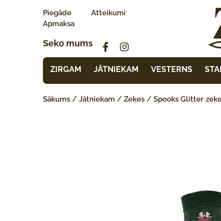
Piegāde
Atteikumi
Apmaksa
Seko mums
ZIRGAM
JĀTNIEKAM
VESTERNS
STA
Sākums
/
Jātniekam
/
Zeķes
/ Spooks Glitter zeķ