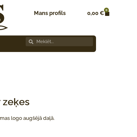
0
Mans profils
0,00
€
r zeķes
rmas logo augšējā daļā.