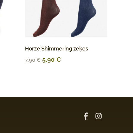
Horze Shimmering zeķes
5,90
€
7,90
€