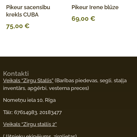
Pikeur sacensību
Pikeur Irene blūze
krekls CUBA
69,00
€
75,00
€
Kontakti
Veikals “Zirgu Stallis”
(Barības piedevas, segli, staļļa
inventārs, apģērbi, vesterna preces)
Nometņu iela 10, Rīga
Tālr.: 67614983, 20183477
Veikals “Zirgu stallis 2”
(Jātnieku ekipējums, zirglietas)