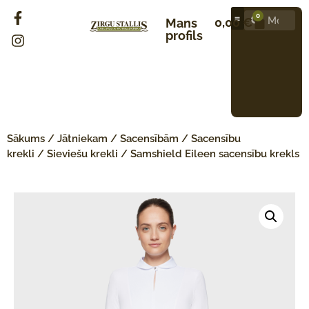
0
0,00
€
Mans
profils
Sākums
/
Jātniekam
/
Sacensībām
/
Sacensību
krekli
/
Sieviešu krekli
/ Samshield Eileen sacensību krekls