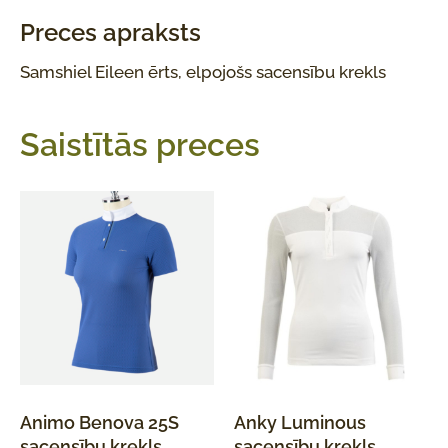
Preces apraksts
Samshiel Eileen ērts, elpojošs sacensību krekls
Saistītās preces
Animo Benova 25S
Anky Luminous
sacensību krekls
sacensību krekls