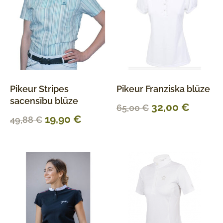
Pikeur Stripes
Pikeur Franziska blūze
sacensību blūze
32,00
€
65,00
€
19,90
€
49,88
€