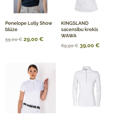
Penelope Lolly Show
KINGSLAND
blūze
sacensību krekls
WAWA
29,00
€
59,00
€
39,00
€
69,90
€