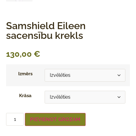
Samshield Eileen
sacensību krekls
130,00
€
Izmērs
Krāsa
PIEVIENOT GROZAM