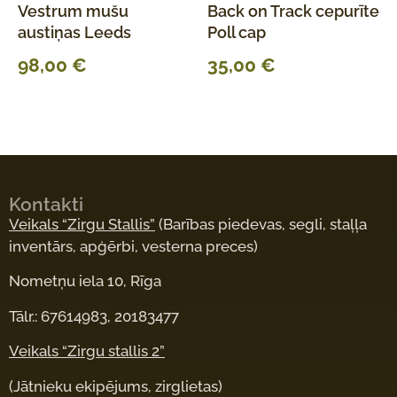
Vestrum mušu
Back on Track cepurīte
austiņas Leeds
Poll cap
98,00
€
35,00
€
Kontakti
Veikals “Zirgu Stallis”
(Barības piedevas, segli, staļļa
inventārs, apģērbi, vesterna preces)
Nometņu iela 10, Rīga
Tālr.: 67614983, 20183477
Veikals “Zirgu stallis 2”
(Jātnieku ekipējums, zirglietas)