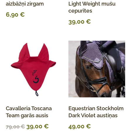
aizbāžņi zirgam
Light Weight mušu
cepurītes
6,90
€
39,00
€
Cavalleria Toscana
Equestrian Stockholm
Team garās ausis
Dark Violet austiņas
39,00
€
49,00
€
79,00
€