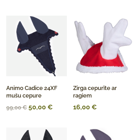
Animo Cadice 24XF
Zirga cepurīte ar
mušu cepure
ragiem
50,00
€
16,00
€
99,00
€