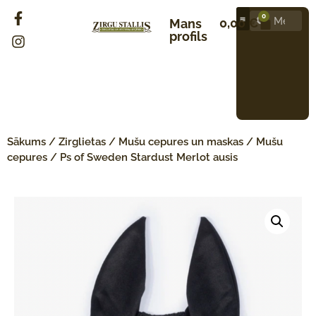
0
0,00
€
Mans
profils
Sākums
/
Zirglietas
/
Mušu cepures un maskas
/
Mušu
cepures
/ Ps of Sweden Stardust Merlot ausis