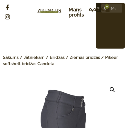
0
0,00
€
Mans
profils
Sākums
/
Jātniekam
/
Bridžas
/
Ziemas bridžas
/ Pikeur
softshell bridžas Candela