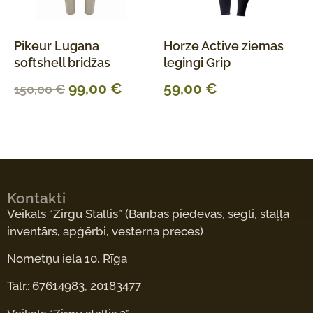
Pikeur Lugana
Horze Active ziemas
softshell bridžas
legingi Grip
99,00
€
59,00
€
150,00
€
Kontakti
Veikals “Zirgu Stallis”
(Barības piedevas, segli, staļļa
inventārs, apģērbi, vesterna preces)
Nometņu iela 10, Rīga
Tālr.: 67614983, 20183477