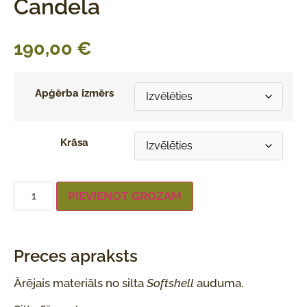
Candela
190,00
€
Apģērba izmērs
Krāsa
PIEVIENOT GROZAM
Preces apraksts
Ārējais materiāls no silta
Softshell
auduma.