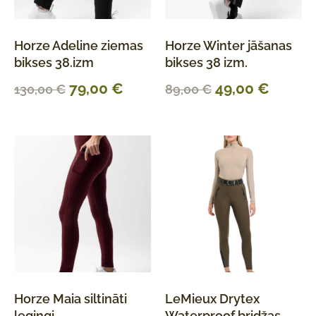
Horze Adeline ziemas
Horze Winter jāšanas
bikses 38.izm
bikses 38 izm.
79,00
€
49,00
€
130,00
€
89,00
€
Horze Maia siltināti
LeMieux Drytex
legingi
Waterproof bridžas