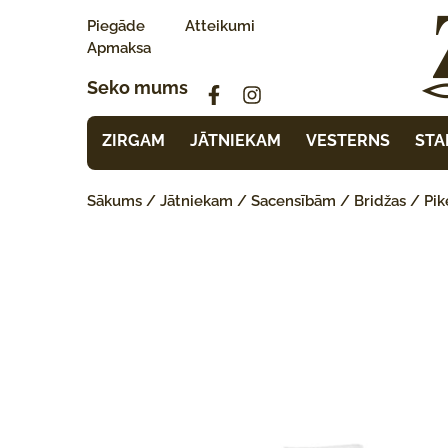
Piegāde
Atteikumi
Apmaksa
Seko mums
ZIRGAM
JĀTNIEKAM
VESTERNS
STA
Sākums
/
Jātniekam
/
Sacensībām
/
Bridžas
/ Pik