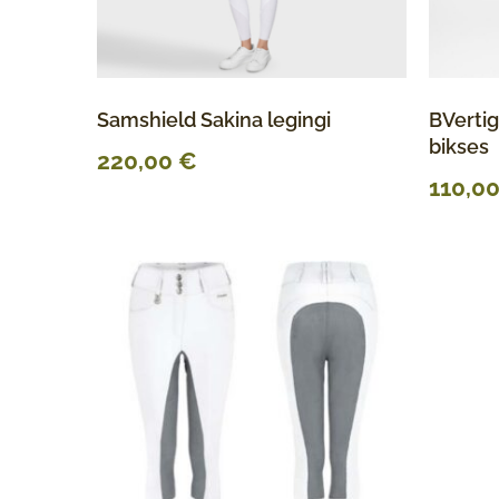
Samshield Sakina legingi
BVertig
bikses
220,00
€
110,0