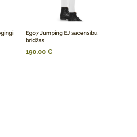
egingi
Ego7 Jumping EJ sacensību
bridžas
190,00
€