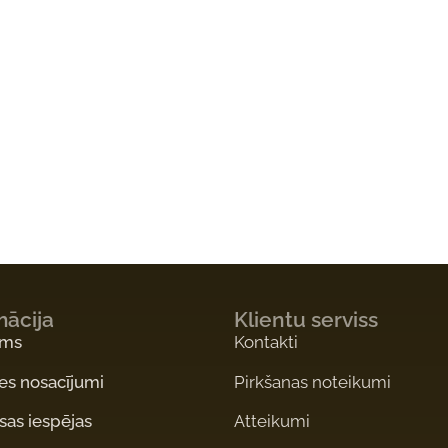
mācija
Klientu serviss
ums
Kontakti
es nosacījumi
Pirkšanas noteikumi
as iespējas
Atteikumi