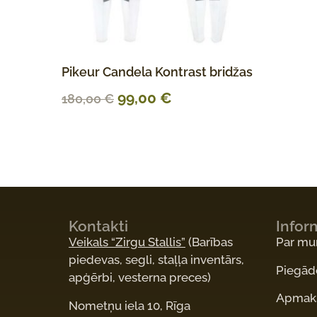
Pikeur Candela Kontrast bridžas
99,00
€
180,00
€
Kontakti
Infor
Veikals “Zirgu Stallis”
(Barības
Par m
piedevas, segli, staļļa inventārs,
Piegād
apģērbi, vesterna preces)
Apmaks
Nometņu iela 10, Rīga