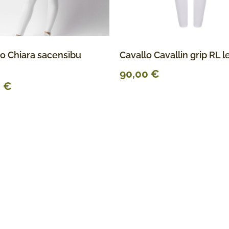
o Chiara sacensību
Cavallo Cavallin grip RL l
90,00
€
0
€