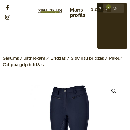
0
0,00
€
Mans
profils
Sākums
/
Jātniekam
/
Bridžas
/
Sieviešu bridžas
/ Pikeur
Calippa grip bridžas