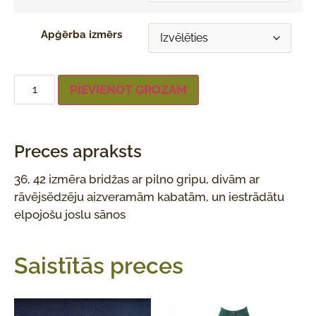
Apģērba izmērs
PIEVIENOT GROZAM
Preces apraksts
36, 42 izmēra bridžas ar pilno gripu, divām ar
rāvējsēdzēju aizveramām kabatām, un iestrādātu
elpojošu joslu sānos
Saistītās preces