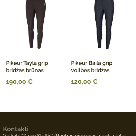
Pikeur Tayla grip
Pikeur Baila grip
bridžas brūnas
vollbes bridžas
190,00
€
120,00
€
Kontakti
Veikals “Zirgu Stallis”
(Barības piedevas, segli, staļļa