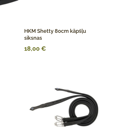
HKM Shetty 80cm kāpšļu
siksnas
18,00
€