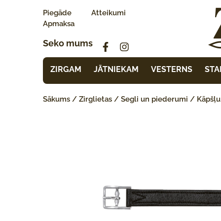
Piegāde
Atteikumi
Apmaksa
Seko mums
ZIRGAM
JĀTNIEKAM
VESTERNS
STA
Sākums
/
Zirglietas
/
Segli un piederumi
/
Kāpšļu