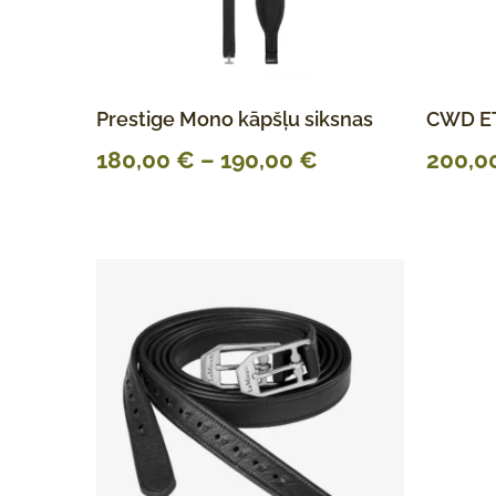
Prestige Mono kāpšļu siksnas
CWD ET
180,00
€
–
190,00
€
200,0