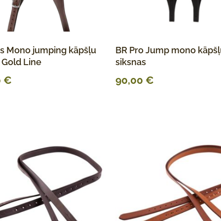
us Mono jumping kāpšļu
BR Pro Jump mono kāpšļ
 Gold Line
siksnas
0
€
90,00
€