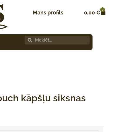
0
Mans profils
0,00
€
Touch kāpšļu siksnas