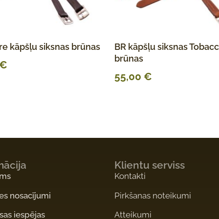
e kāpšļu siksnas brūnas
BR kāpšļu siksnas Tobac
brūnas
€
55,00
€
mācija
Klientu serviss
ums
Kontakti
es nosacījumi
Pirkšanas noteikumi
as iespējas
Atteikumi