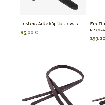
LeMieux Arika kāpšļu siksnas
ErrePl
siksnas
65,00
€
199,0