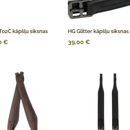
02C kāpšļu siksnas
HG Glitter kāpšļu siksnas
0
€
39,00
€