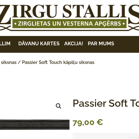
LLIM
DĀVANU KARTES
AKCIJA!
PAR MUMS
 siksnas
/ Passier Soft Touch kāpšļu siksnas
Passier Soft 
79,00
€