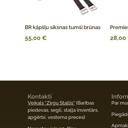
BR kāpšļu siksnas tumši brūnas
Premier
55,00
€
28,00
Kontakti
Infor
Veikals “Zirgu Stallis”
(Barības
Par m
piedevas, segli, staļļa inventārs,
Piegād
apģērbi, vesterna preces)
Apmaks