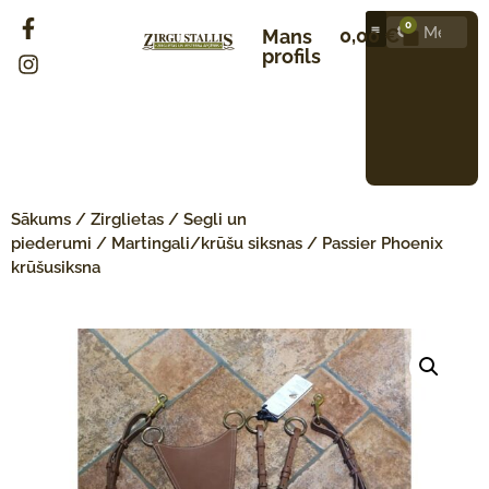
0
0,00
€
Mans
profils
Sākums
/
Zirglietas
/
Segli un
piederumi
/
Martingali/krūšu siksnas
/ Passier Phoenix
krūšusiksna