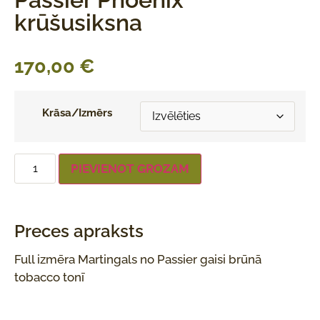
krūšusiksna
170,00
€
Krāsa/Izmērs
PIEVIENOT GROZAM
Preces apraksts
Full izmēra Martingals no Passier gaisi brūnā
tobacco tonī