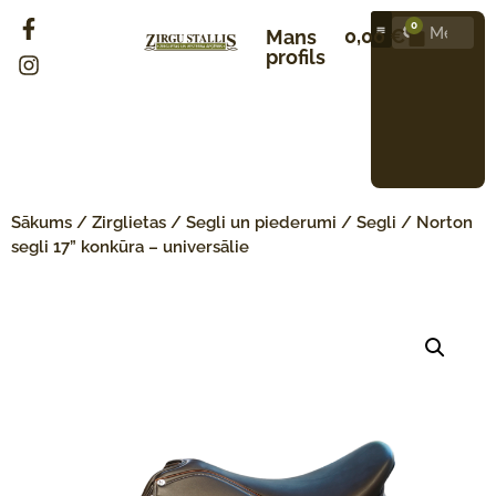
0
0,00
€
Mans
profils
Sākums
/
Zirglietas
/
Segli un piederumi
/
Segli
/ Norton
segli 17” konkūra – universālie