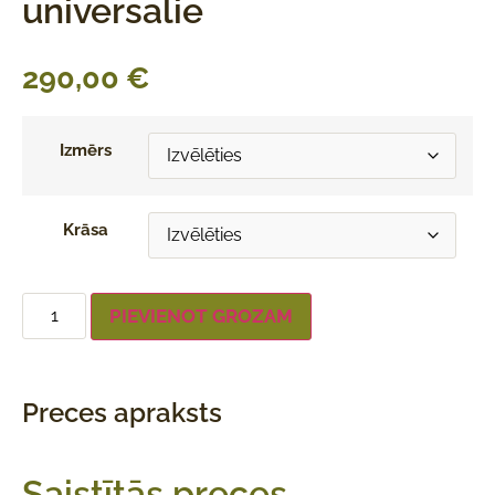
universālie
290,00
€
Izmērs
Krāsa
PIEVIENOT GROZAM
Preces apraksts
Saistītās preces