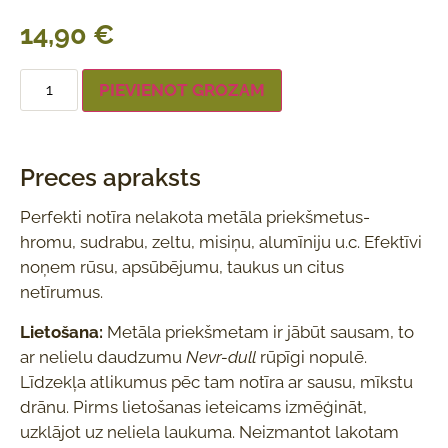
14,90
€
PIEVIENOT GROZAM
Preces apraksts
Perfekti notīra nelakota metāla priekšmetus-
hromu, sudrabu, zeltu, misiņu, alumīniju u.c. Efektīvi
noņem rūsu, apsūbējumu, taukus un citus
netīrumus.
Lietošana:
Metāla priekšmetam ir jābūt sausam, to
ar nelielu daudzumu
Nevr-dull
rūpīgi nopulē.
Līdzekļa atlikumus pēc tam notīra ar sausu, mīkstu
drānu. Pirms lietošanas ieteicams izmēģināt,
uzklājot uz neliela laukuma. Neizmantot lakotam