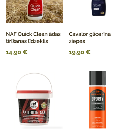
NAF Quick Clean ādas
Cavalor glicerīna
tīrīšanas līdzeklis
ziepes
14,90
€
19,90
€