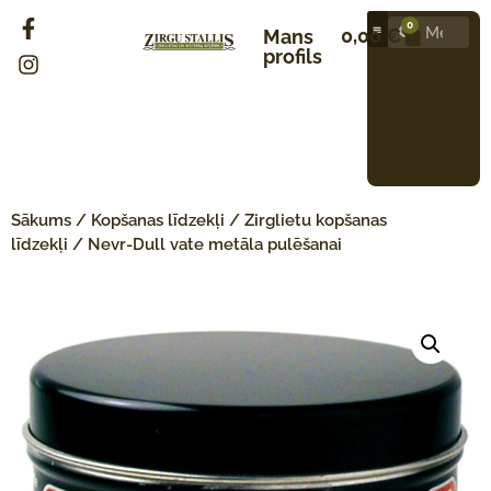
0
0,00
€
Mans
profils
Sākums
/
Kopšanas līdzekļi
/
Zirglietu kopšanas
līdzekļi
/ Nevr-Dull vate metāla pulēšanai