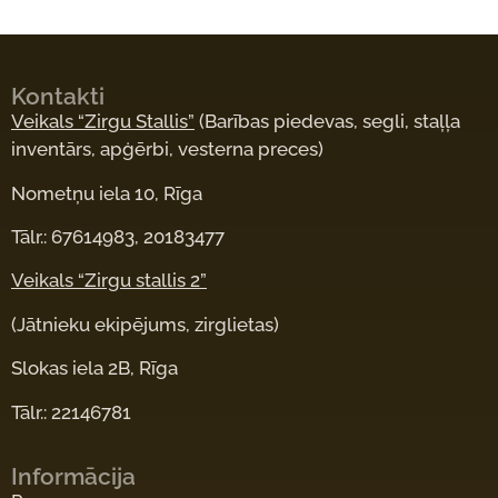
Kontakti
Veikals “Zirgu Stallis”
(Barības piedevas, segli, staļļa
inventārs, apģērbi, vesterna preces)
Nometņu iela 10, Rīga
Tālr.: 67614983, 20183477
Veikals “Zirgu stallis 2”
(Jātnieku ekipējums, zirglietas)
Slokas iela 2B, Rīga
Tālr.: 22146781
Informācija