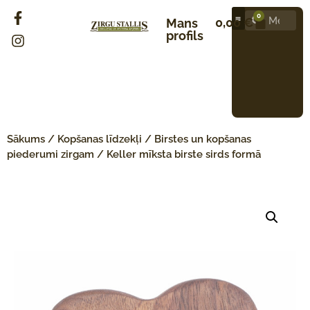
0
0,00
€
Mans
profils
Sākums
/
Kopšanas līdzekļi
/
Birstes un kopšanas
piederumi zirgam
/ Keller mīksta birste sirds formā