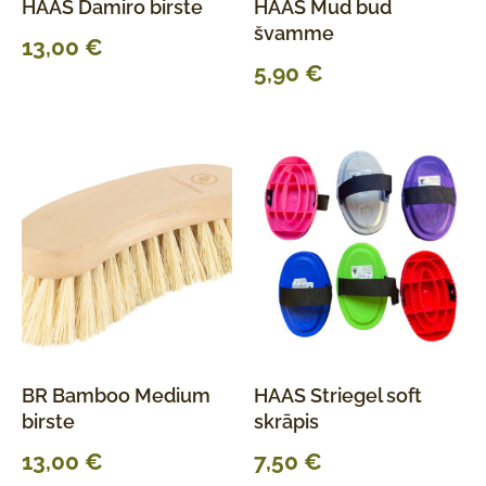
HAAS Damiro birste
HAAS Mud bud
švamme
13,00
€
5,90
€
BR Bamboo Medium
HAAS Striegel soft
birste
skrāpis
13,00
€
7,50
€