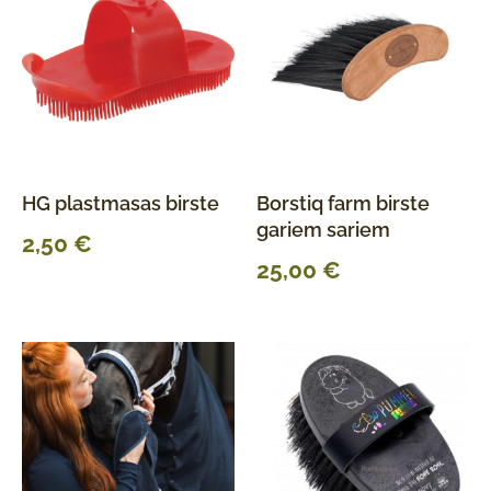
HG plastmasas birste
Borstiq farm birste
gariem sariem
2,50
€
25,00
€