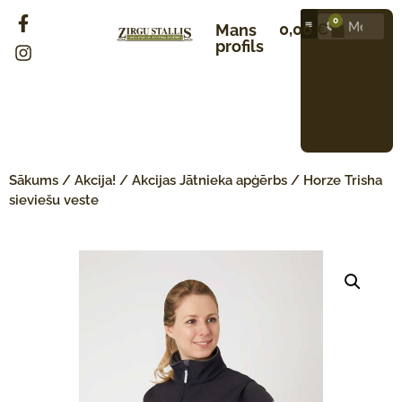
0
0,00
€
Mans
profils
Sākums
/
Akcija!
/
Akcijas Jātnieka apģērbs
/ Horze Trisha
sieviešu veste