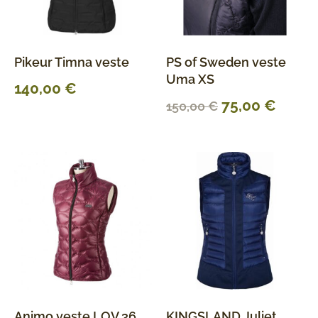
Pikeur Timna veste
PS of Sweden veste
Uma XS
140,00
€
75,00
€
150,00
€
Animo veste LOV 36
KINGSLAND Juliet