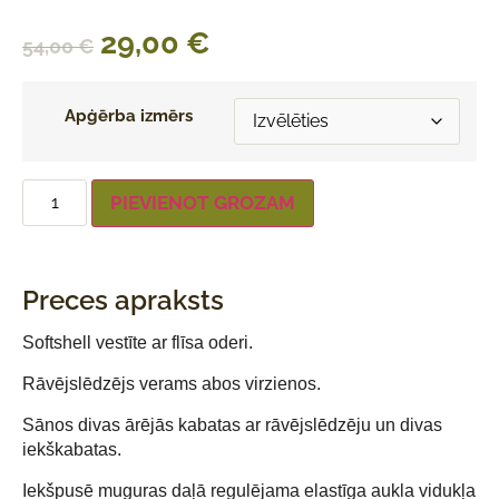
29,00
€
54,00
€
Apģērba izmērs
PIEVIENOT GROZAM
Preces apraksts
Softshell vestīte ar flīsa oderi.
Rāvējslēdzējs verams abos virzienos.
Sānos divas ārējās kabatas ar rāvējslēdzēju un divas
iekškabatas.
Iekšpusē muguras daļā regulējama elastīga aukla vidukļa