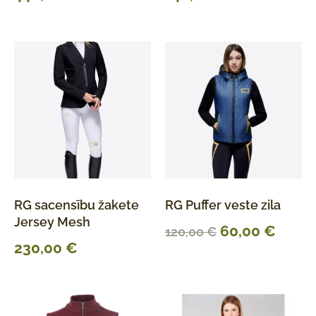
RG sacensību žakete
RG Puffer veste zila
Jersey Mesh
60,00
€
120,00
€
230,00
€