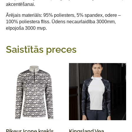
akcentēšanai.
Ārējais materiāls: 95% poliesters, 5% spandex, odere –
100% poliestera flīss. Ūdens necaurlaidība 3000mm,
elpojoša 3000 mvp.
Saistītās preces
Pikeur Icone krekls
Kingsland Vea