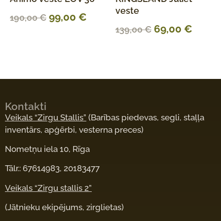
veste
99,00
€
190,00
€
69,00
€
139,00
€
Kontakti
Veikals “Zirgu Stallis”
(Barības piedevas, segli, staļļa
inventārs, apģērbi, vesterna preces)
Nometņu iela 10, Rīga
Tālr.: 67614983, 20183477
Veikals “Zirgu stallis 2”
(Jātnieku ekipējums, zirglietas)