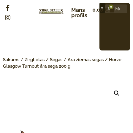
0
0,00
€
Mans
profils
Sākums
/
Zirglietas
/
Segas
/
Āra ziemas segas
/ Horze
Glasgow Turnout āra sega 200 g