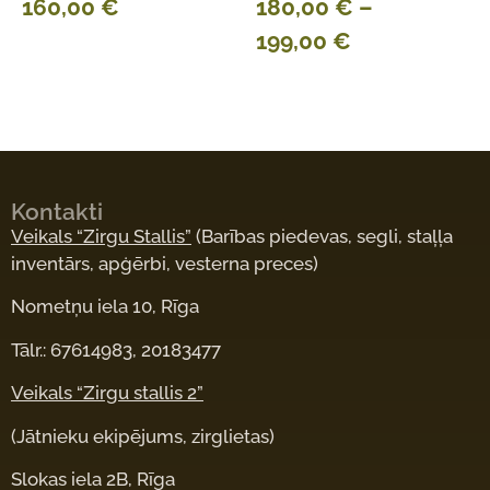
160,00
€
180,00
€
–
199,00
€
Kontakti
Veikals “Zirgu Stallis”
(Barības piedevas, segli, staļļa
inventārs, apģērbi, vesterna preces)
Nometņu iela 10, Rīga
Tālr.: 67614983, 20183477
Veikals “Zirgu stallis 2”
(Jātnieku ekipējums, zirglietas)
Slokas iela 2B, Rīga