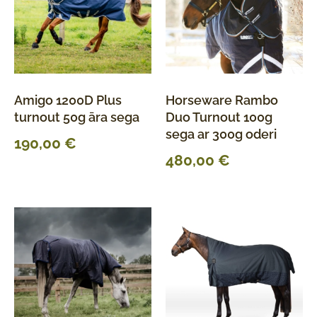
Amigo 1200D Plus
Horseware Rambo
turnout 50g āra sega
Duo Turnout 100g
sega ar 300g oderi
190,00
€
480,00
€