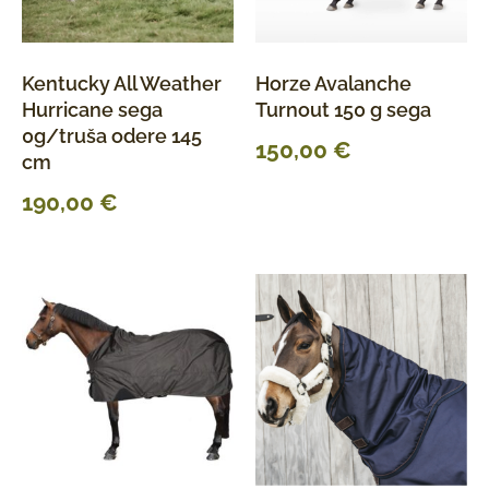
Kentucky All Weather
Horze Avalanche
Hurricane sega
Turnout 150 g sega
0g/truša odere 145
150,00
€
cm
190,00
€