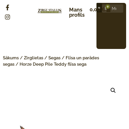
0
0,00
€
Mans
profils
Sākums
/
Zirglietas
/
Segas
/
Flīsa un parādes
segas
/ Horze Deep Pile Teddy flīsa sega