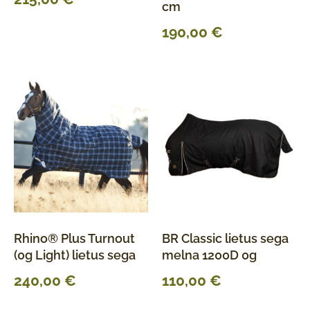
cm
190,00
€
Rhino® Plus Turnout
BR Classic lietus sega
(0g Light) lietus sega
melna 1200D 0g
240,00
€
110,00
€