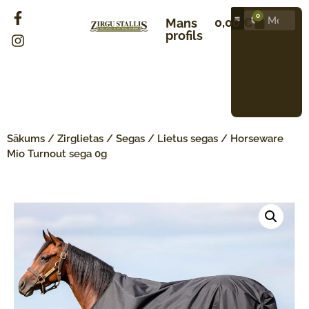
0
0,00
€
Mans
profils
Sākums
/
Zirglietas
/
Segas
/
Lietus segas
/ Horseware
Mio Turnout sega 0g