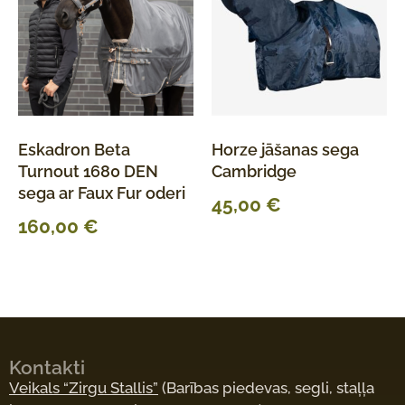
Eskadron Beta
Horze jāšanas sega
Turnout 1680 DEN
Cambridge
sega ar Faux Fur oderi
45,00
€
160,00
€
Kontakti
Veikals “Zirgu Stallis”
(Barības piedevas, segli, staļļa