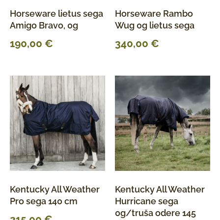
Horseware lietus sega
Horseware Rambo
Amigo Bravo, 0g
Wug 0g lietus sega
190,00
€
340,00
€
Kentucky All Weather
Kentucky All Weather
Pro sega 140 cm
Hurricane sega
0g/truša odere 145
215,00
€