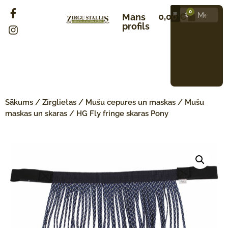
0
0,00
€
Mans
profils
Sākums
/
Zirglietas
/
Mušu cepures un maskas
/
Mušu
maskas un skaras
/ HG Fly fringe skaras Pony