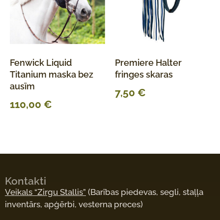
Fenwick Liquid
Premiere Halter
Titanium maska bez
fringes skaras
ausīm
7,50
€
110,00
€
Kontakti
Veikals “Zirgu Stallis”
(Barības piedevas, segli, staļļa
inventārs, apģērbi, vesterna preces)