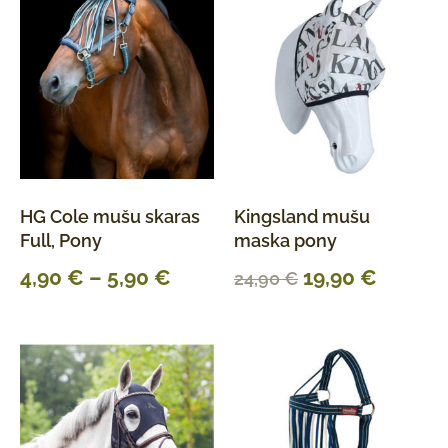
HG Cole mušu skaras
Kingsland mušu
Full, Pony
maska pony
4,90
€
–
5,90
€
19,90
€
24,90
€