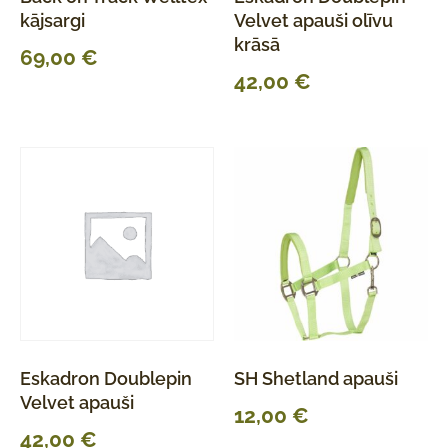
kājsargi
Velvet apauši olīvu
krāsā
69,00
€
42,00
€
Eskadron Doublepin
SH Shetland apauši
Velvet apauši
12,00
€
42,00
€