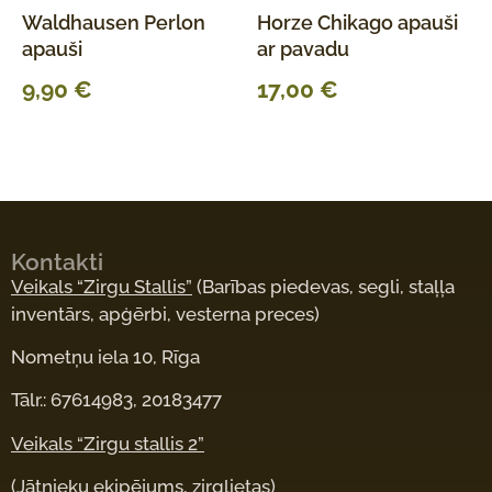
Waldhausen Perlon
Horze Chikago apauši
apauši
ar pavadu
9,90
€
17,00
€
Kontakti
Veikals “Zirgu Stallis”
(Barības piedevas, segli, staļļa
inventārs, apģērbi, vesterna preces)
Nometņu iela 10, Rīga
Tālr.: 67614983, 20183477
Veikals “Zirgu stallis 2”
(Jātnieku ekipējums, zirglietas)