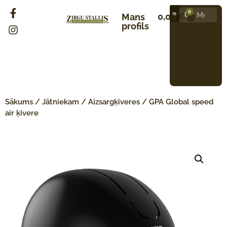
0
0,00
€
Mans
profils
Sākums
/
Jātniekam
/
Aizsargķiveres
/ GPA Global speed
air ķivere