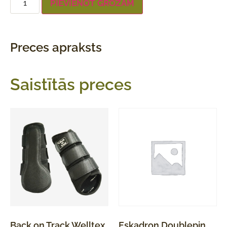
PIEVIENOT GROZAM
Preces apraksts
Saistītās preces
Back on Track Welltex
Eskadron Doublepin