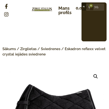
0
0,00
€
Mans
profils
Sākums
/
Zirglietas
/
Sviedrenes
/ Eskadron reflexx velvet
crystal iejādes sviedrene