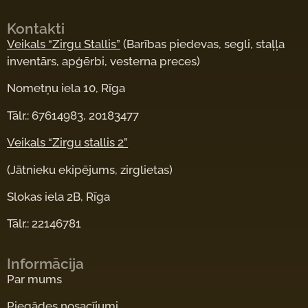
Kontakti
Veikals “Zirgu Stallis”
(Barības piedevas, segli, staļļa
inventārs, apģērbi, vesterna preces)
Nometņu iela 10, Rīga
Tālr.: 67614983, 20183477
Veikals “Zirgu stallis 2”
(Jātnieku ekipējums, zirglietas)
Slokas iela 2B, Rīga
Tālr.: 22146781
Informācija
Par mums
Piegādes nosacījumi