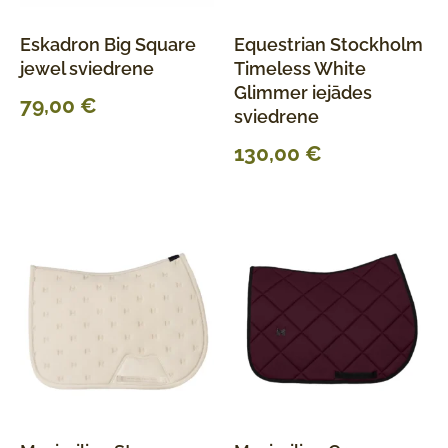
Eskadron Big Square
Equestrian Stockholm
jewel sviedrene
Timeless White
Glimmer iejādes
79,00
€
sviedrene
130,00
€