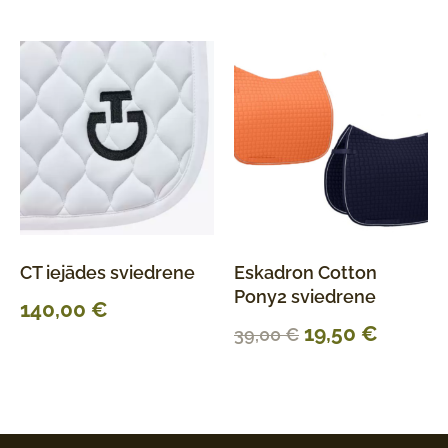
CT iejādes sviedrene
Eskadron Cotton
Pony2 sviedrene
140,00
€
19,50
€
39,00
€