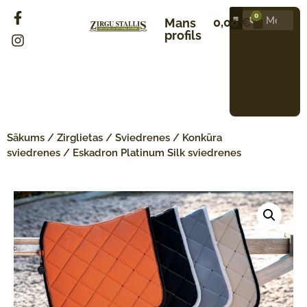
0
0,00
€
Mans
profils
Sākums
/
Zirglietas
/
Sviedrenes
/
Konkūra
sviedrenes
/ Eskadron Platinum Silk sviedrenes