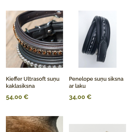
Kieffer Ultrasoft suņu
Penelope suņu siksna
kaklasiksna
ar laku
54,00
€
34,00
€