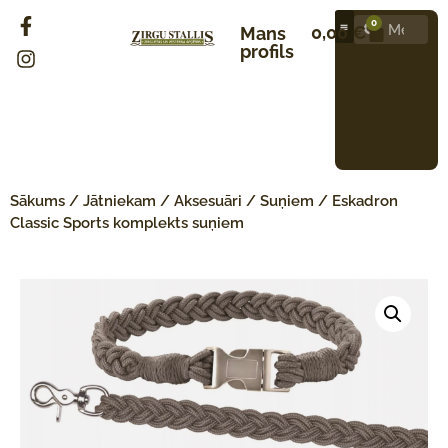
0
0,00
€
Mans
profils
Sākums
/
Jātniekam
/
Aksesuāri
/
Suņiem
/ Eskadron
Classic Sports komplekts suņiem