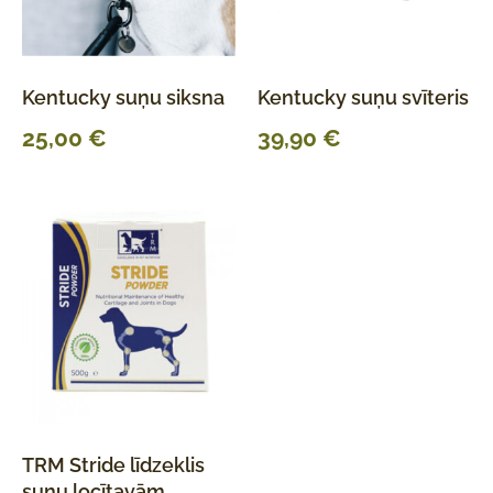
Kentucky suņu siksna
Kentucky suņu svīteris
25,00
€
39,90
€
TRM Stride līdzeklis
suņu locītavām