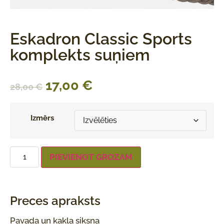
Eskadron Classic Sports
komplekts suņiem
17,00
€
28,00
€
Izmērs
PIEVIENOT GROZAM
Preces apraksts
Pavada un kakla siksna