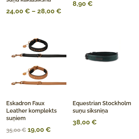
8,90
€
24,00
€
–
28,00
€
Eskadron Faux
Equestrian Stockholm
Leather komplekts
suņu siksniņa
suņiem
38,00
€
19,00
€
35,00
€