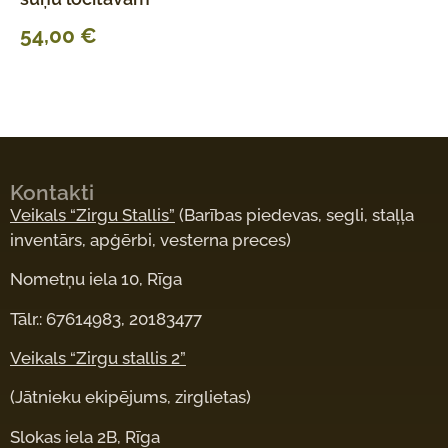
54,00
€
Kontakti
Veikals “Zirgu Stallis”
(Barības piedevas, segli, staļļa
inventārs, apģērbi, vesterna preces)
Nometņu iela 10, Rīga
Tālr.: 67614983, 20183477
Veikals “Zirgu stallis 2”
(Jātnieku ekipējums, zirglietas)
Slokas iela 2B, Rīga