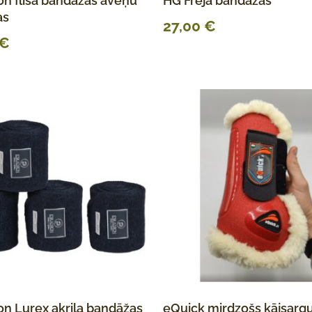
n flīsa bandāžas aveņu
HG Freja bandāžas
as
27,00
€
€
n Lurex akrila bandāžas
eQuick mirdzošs kājsarg