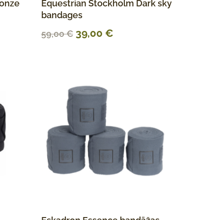
ronze
Equestrian Stockholm Dark sky
bandages
39,00
€
59,00
€