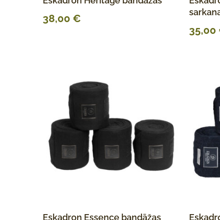
Eskadron Heritage bandāžas
Eskadro
sarkan
38,00
€
35,00
Eskadron Essence bandāžas
Eskadro