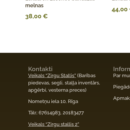
melnas
44,00
38,00
€
Kontakti
Infor
Veikals “Zirgu Stallis”
(Barības
Par m
piedevas, segli, staļļa inventārs,
Piegād
apģērbi, vesterna preces)
Apmaks
Nometņu iela 10, Rīga
Tālr.: 67614983, 20183477
Veikals “Zirgu stallis 2”