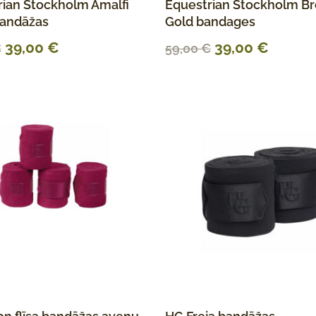
rian Stockholm Amalfi
Equestrian Stockholm B
bandāžas
Gold bandages
39,00
€
39,00
€
€
59,00
€