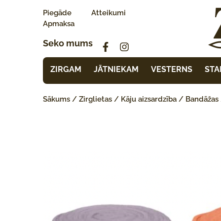
Piegāde
Atteikumi
Apmaksa
Seko mums
ZIRGAM
JĀTNIEKAM
VESTERNS
STA
Sākums
/
Zirglietas
/
Kāju aizsardzība
/
Bandāžas