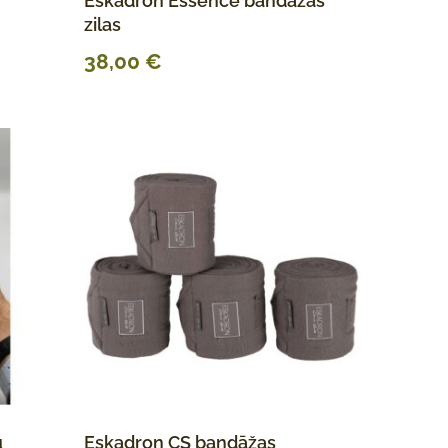
Eskadron Essence bandāžas
zilas
38,00
€
u
Eskadron CS bandāžas