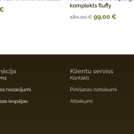
komplekts fluffy
€
99,00
€
180,00
€
mācija
Klientu serviss
ums
Kontakti
es nosacījumi
Pirkšanas noteikumi
as iespējas
Atteikumi