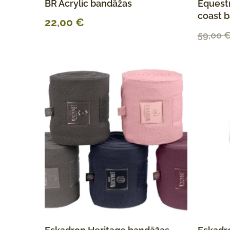
BR Acrylic bandāžas
Equest
coast 
22,00
€
59,00