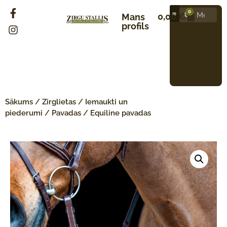
0
0,00
€
Mans
profils
Sākums
/
Zirglietas
/
Iemaukti un
piederumi
/
Pavadas
/ Equiline pavadas