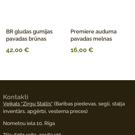
BR gludas gumijas
Premiere auduma
pavadas brūnas
pavadas melnas
42,00
€
16,00
€
Kontakti
Veikals “Zirgu Stallis”
(Barības piedevas, segli, staļļa
inventārs, apģērbi, vesterna preces)
Nometņu iela 10, Rīga