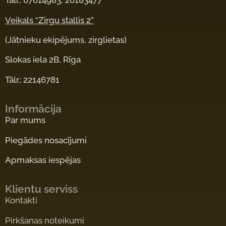
Tālr.: 67614983, 20183477
Veikals “Zirgu stallis 2”
(Jātnieku ekipējums, zirglietas)
Slokas iela 2B, Rīga
Tālr.: 22146781
Informācija
Par mums
Piegādes nosacījumi
Apmaksas iespējas
Klientu serviss
Kontakti
Pirkšanas noteikumi