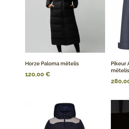
Horze Paloma mētelis
Pikeur 
mēteli
120,00
€
280,0