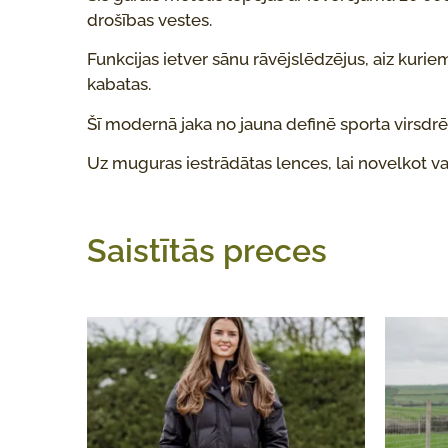
drošības vestes.
Funkcijas ietver sānu rāvējslēdzējus, aiz kuriem
kabatas.
Šī modernā jaka no jauna definē sporta virsdr
Uz muguras iestrādātas lences, lai novelkot 
Saistītās preces