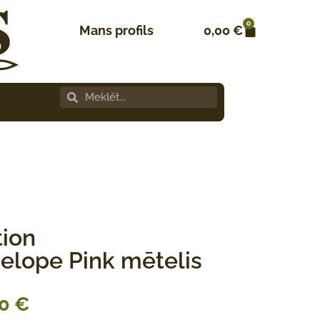
0
Mans profils
0,00
€
tion
elope Pink mētelis
00
€