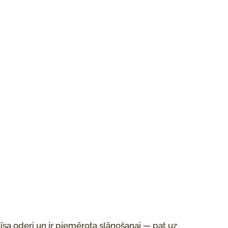
līsa oderi un ir piemērota slāņošanai — pat uz