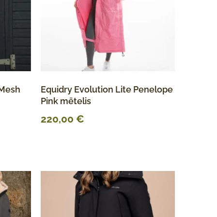
 Mesh
Equidry Evolution Lite Penelope
Pink mētelis
220,00
€