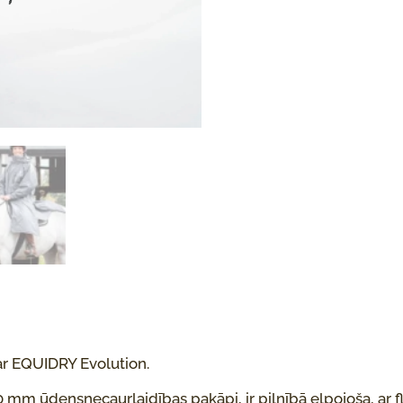
ar EQUIDRY Evolution.
0 mm ūdensnecaurlaidības pakāpi, ir pilnībā elpojoša, ar f