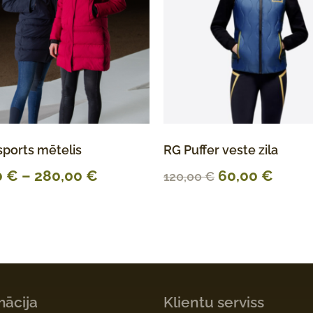
sports mētelis
RG Puffer veste zila
0
€
–
280,00
€
60,00
€
120,00
€
mācija
Klientu serviss