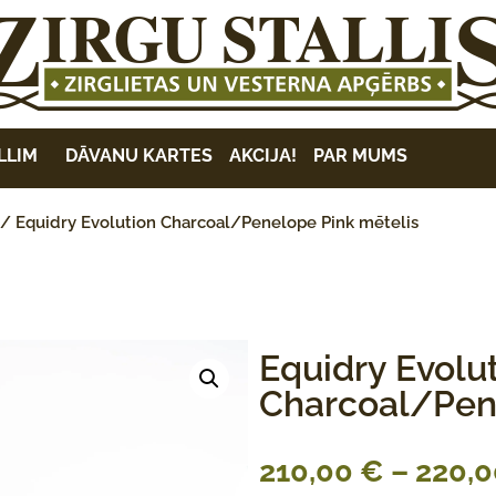
LLIM
DĀVANU KARTES
AKCIJA!
PAR MUMS
/ Equidry Evolution Charcoal/Penelope Pink mētelis
Equidry Evolu
Charcoal/Pen
210,00
€
–
220,