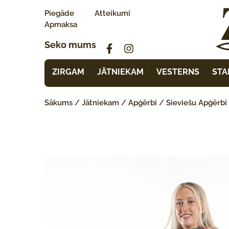
Piegāde
Atteikumi
Apmaksa
Seko mums
ZIRGAM
JĀTNIEKAM
VESTERNS
STA
Sākums
/
Jātniekam
/
Apģērbi
/
Sieviešu Apģērbi