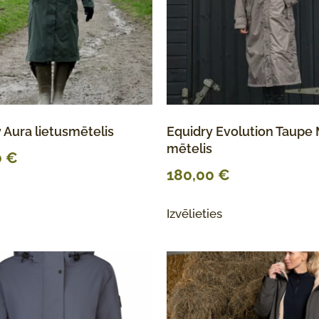
 Aura lietusmētelis
Equidry Evolution Taupe
mētelis
0
€
180,00
€
Izvēlieties