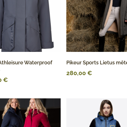
Athleisure Waterproof
Pikeur Sports Lietus mēte
s
280,00
€
0
€