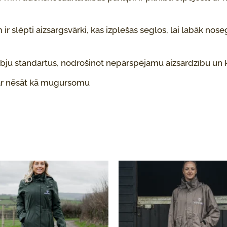
 ir slēpti aizsargsvārki, kas izplešas seglos, lai labāk nos
ēbju standartus, nodrošinot nepārspējamu aizsardzību un 
var nēsāt kā mugursomu