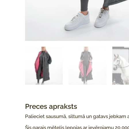
Preces apraksts
Palieciet sausumā, siltumā un gatavs jebkam 
Šis garais mētelis lepojas ar ievērojamu 20 00