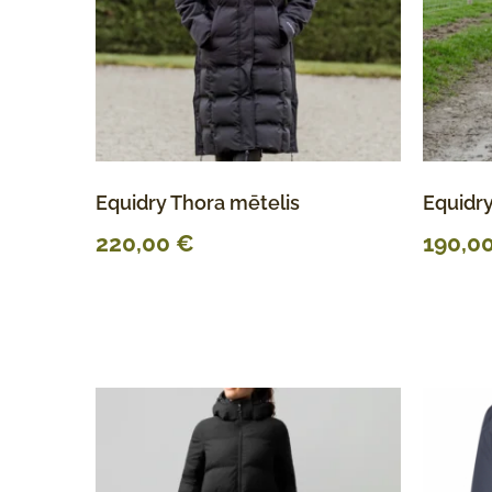
Equidry Thora mētelis
Equidry
220,00
€
190,0