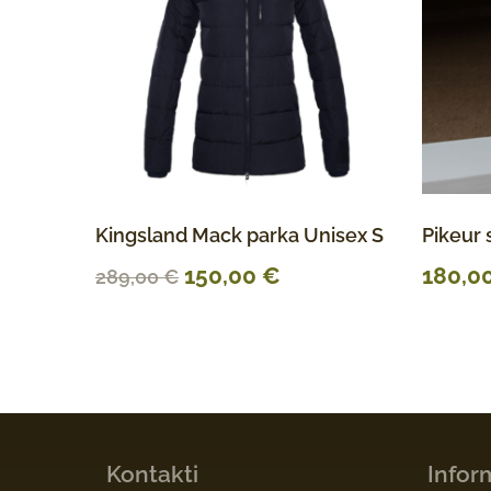
Kingsland Mack parka Unisex S
Pikeur 
150,00
€
180,0
289,00
€
Kontakti
Infor