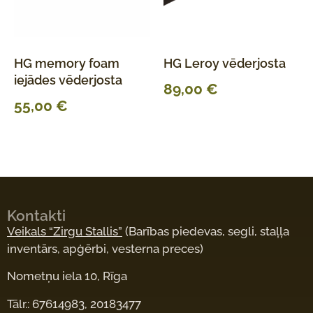
HG memory foam
HG Leroy vēderjosta
iejādes vēderjosta
89,00
€
55,00
€
Kontakti
Veikals “Zirgu Stallis”
(Barības piedevas, segli, staļļa
inventārs, apģērbi, vesterna preces)
Nometņu iela 10, Rīga
Tālr.: 67614983, 20183477