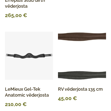
Erreplus Stud Girth
vēderjosta
265,00
€
LeMieux Gel-Tek
RV vēderjosta 135 cm
Anatomic vēderjosta
45,00
€
210,00
€