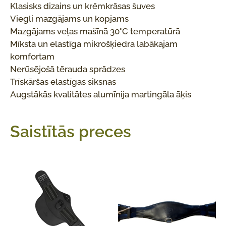
Klasisks dizains un krēmkrāsas šuves
Viegli mazgājams un kopjams
Mazgājams veļas mašīnā 30°C temperatūrā
Mīksta un elastīga mikrošķiedra labākajam
komfortam
Nerūsējošā tērauda sprādzes
Trīskāršas elastīgas siksnas
Augstākās kvalitātes alumīnija martingāla āķis
Saistītās preces