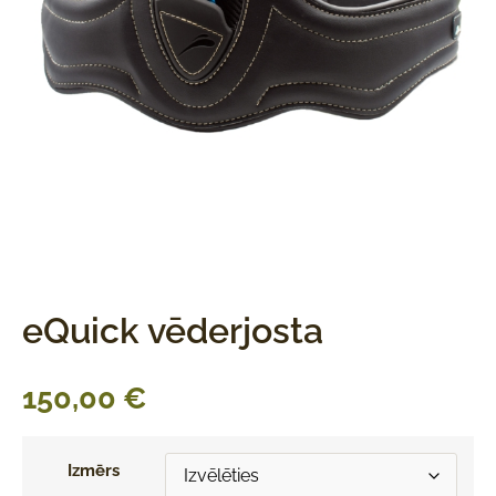
eQuick vēderjosta
150,00
€
Izmērs