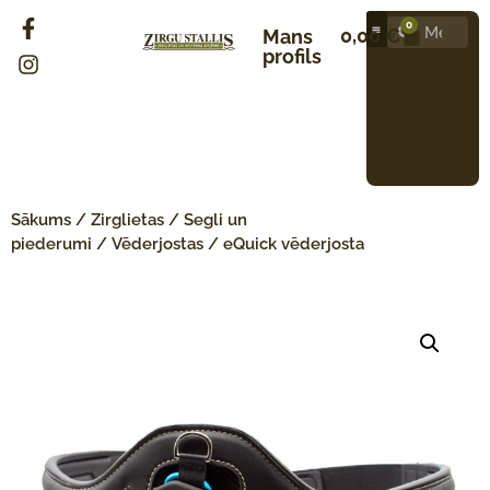
0
0,00
€
Mans
profils
Sākums
/
Zirglietas
/
Segli un
piederumi
/
Vēderjostas
/ eQuick vēderjosta