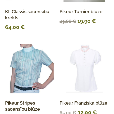
KL Classis sacensību
Pikeur Turnier blūze
krekls
19,90
€
49,88
€
64,00
€
Pikeur Stripes
Pikeur Franziska blūze
sacensību blūze
32,00
€
65,00
€