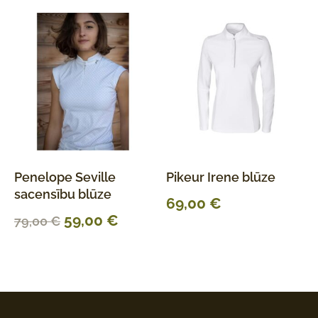
Penelope Seville
Pikeur Irene blūze
sacensību blūze
69,00
€
59,00
€
79,00
€