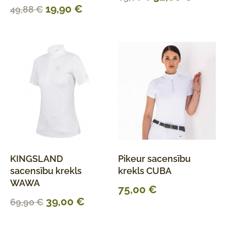
19,90
€
49,88
€
KINGSLAND
Pikeur sacensību
sacensību krekls
krekls CUBA
WAWA
75,00
€
39,00
€
69,90
€