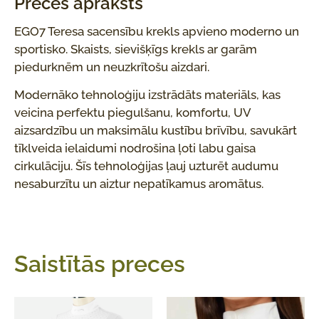
Preces apraksts
EGO7 Teresa sacensību krekls apvieno moderno un
sportisko. Skaists, sievišķīgs krekls ar garām
piedurknēm un neuzkrītošu aizdari.
Modernāko tehnoloģiju izstrādāts materiāls, kas
veicina perfektu piegulšanu, komfortu, UV
aizsardzību un maksimālu kustību brīvību, savukārt
tīklveida ielaidumi nodrošina ļoti labu gaisa
cirkulāciju. Šīs tehnoloģijas ļauj uzturēt audumu
nesaburzītu un aiztur nepatīkamus aromātus.
Saistītās preces