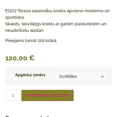
EGO7 Teresa sacensību krekls apvieno moderno un
sportisko.
Skaists, sievišķīgs krekls ar garām piedurknēm un
neuzkrītošu aizdari.
Pieejams tumši zilā krāsā.
120,00
€
Apģērba izmērs
PIEVIENOT GROZAM