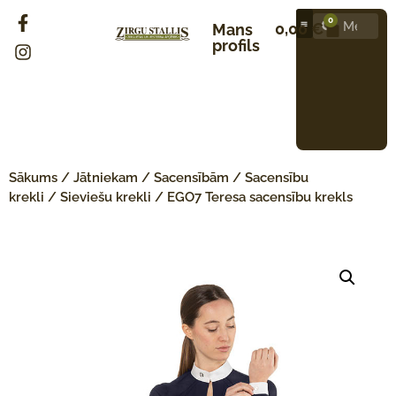
0
0,00
€
Mans
profils
Sākums
/
Jātniekam
/
Sacensībām
/
Sacensību
krekli
/
Sieviešu krekli
/ EGO7 Teresa sacensību krekls