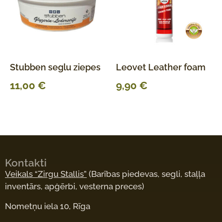
Stubben seglu ziepes
Leovet Leather foam
11,00
€
9,90
€
Kontakti
Veikals “Zirgu Stallis”
(Barības piedevas, segli, staļļa
inventārs, apģērbi, vesterna preces)
Nometņu iela 10, Rīga