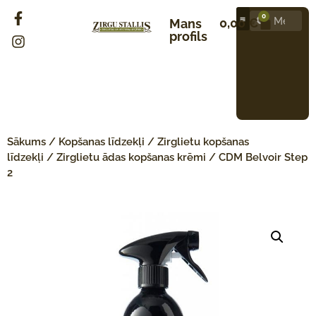
0
0,00
€
Mans
profils
Sākums
/
Kopšanas līdzekļi
/
Zirglietu kopšanas
līdzekļi
/
Zirglietu ādas kopšanas krēmi
/ CDM Belvoir Step
2