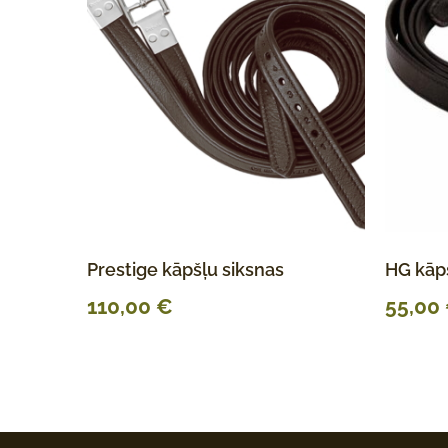
Prestige kāpšļu siksnas
HG kāpš
110,00
€
55,00