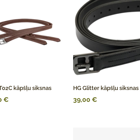
02C kāpšļu siksnas
HG Glitter kāpšļu siksnas
0
€
39,00
€