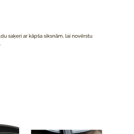
ildu saķeri ar kāpša siksnām, lai novērstu
.