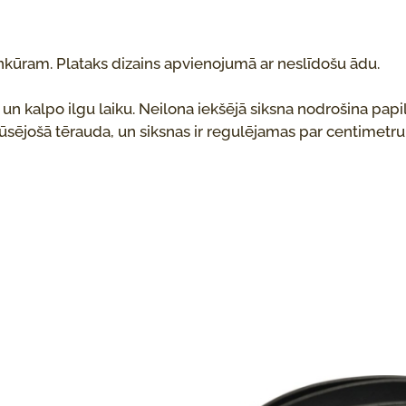
onkūram. Plataks dizains apvienojumā ar neslīdošu ādu.
a un kalpo ilgu laiku. Neilona iekšējā siksna nodrošina pap
ūsējošā tērauda, ​​un siksnas ir regulējamas par centimetru