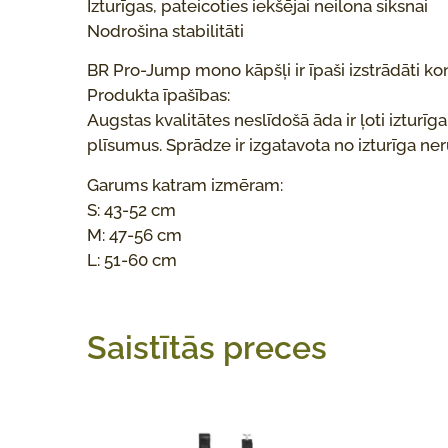
Izturīgas, pateicoties iekšējai neilona siksnai
Nodrošina stabilitāti
BR Pro-Jump mono kāpšļi ir īpaši izstrādāti k
Produkta īpašības:
Augstas kvalitātes neslīdošā āda ir ļoti izturīg
plīsumus. Sprādze ir izgatavota no izturīga ner
Garums katram izmēram:
S: 43-52 cm
M: 47-56 cm
L: 51-60 cm
Saistītās preces