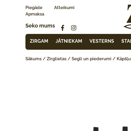
Piegāde
Atteikumi
Apmaksa
Seko mums
ZIRGAM
JĀTNIEKAM
VESTERNS
STA
Sākums
/
Zirglietas
/
Segli un piederumi
/
Kāpšļu