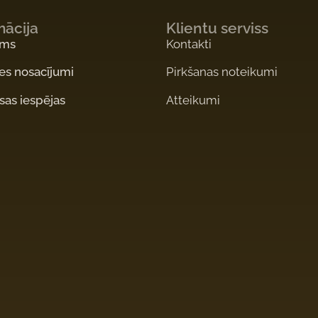
mācija
Klientu serviss
ums
Kontakti
es nosacījumi
Pirkšanas noteikumi
as iespējas
Atteikumi