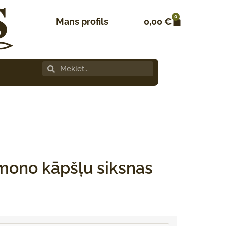
0
Mans profils
0,00
€
mono kāpšļu siksnas