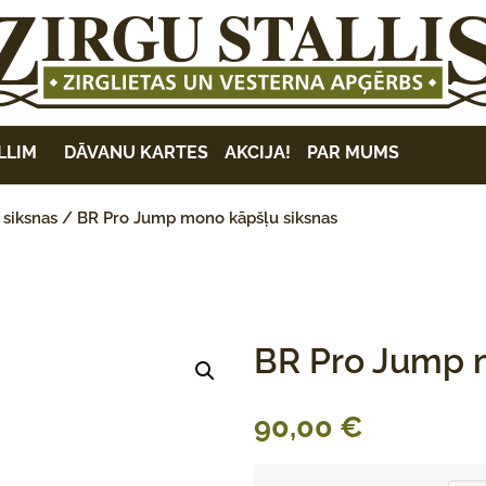
LLIM
DĀVANU KARTES
AKCIJA!
PAR MUMS
 siksnas
/ BR Pro Jump mono kāpšļu siksnas
BR Pro Jump 
90,00
€