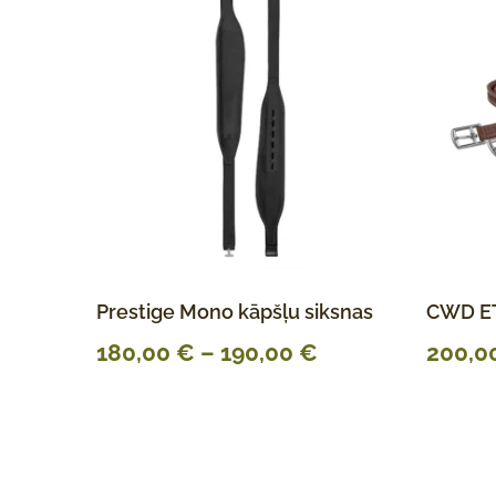
Prestige Mono kāpšļu siksnas
CWD ET
180,00
€
–
190,00
€
200,0