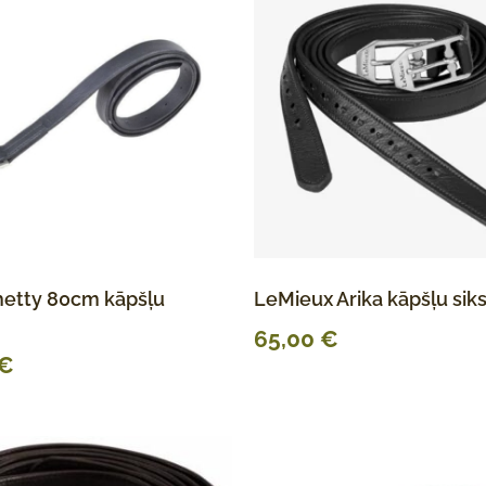
etty 80cm kāpšļu
LeMieux Arika kāpšļu sik
65,00
€
€