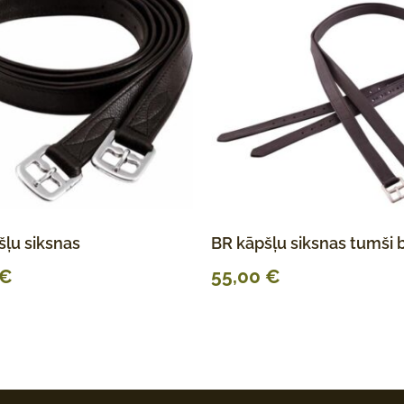
ļu siksnas
BR kāpšļu siksnas tumši 
€
55,00
€