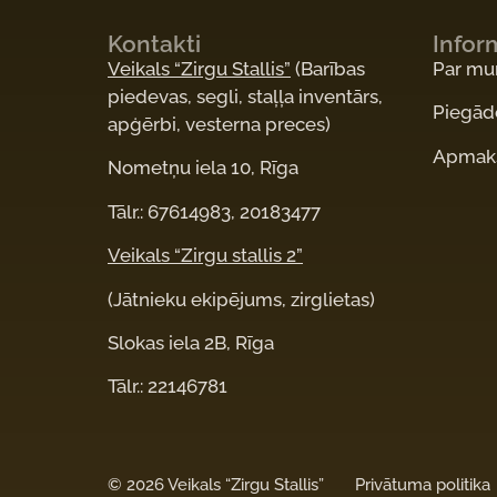
Kontakti
Infor
Veikals “Zirgu Stallis”
(Barības
Par m
piedevas, segli, staļļa inventārs,
Piegād
apģērbi, vesterna preces)
Apmaks
Nometņu iela 10, Rīga
Tālr.: 67614983, 20183477
Veikals “Zirgu stallis 2”
(Jātnieku ekipējums, zirglietas)
Slokas iela 2B, Rīga
Tālr.: 22146781
©
2026 Veikals “Zirgu Stallis”
Privātuma politika