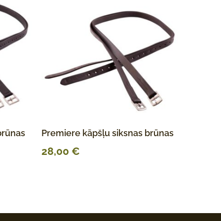
brūnas
Premiere kāpšļu siksnas brūnas
28,00
€