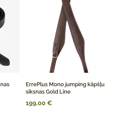
snas
ErrePlus Mono jumping kāpšļu
siksnas Gold Line
199,00
€