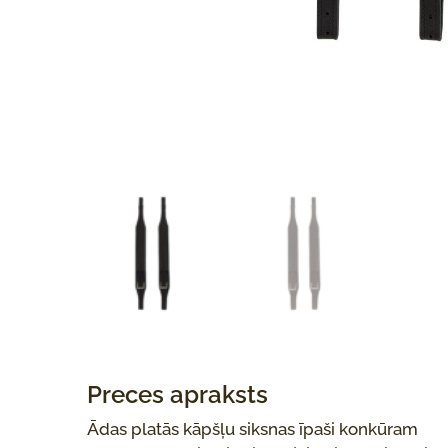
Preces apraksts
Ādas platās kāpšļu siksnas īpaši konkūram