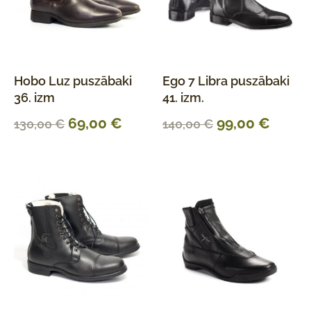
Hobo Luz puszābaki
Ego 7 Libra puszābaki
36. izm
41. izm.
69,00
€
99,00
€
130,00
€
140,00
€