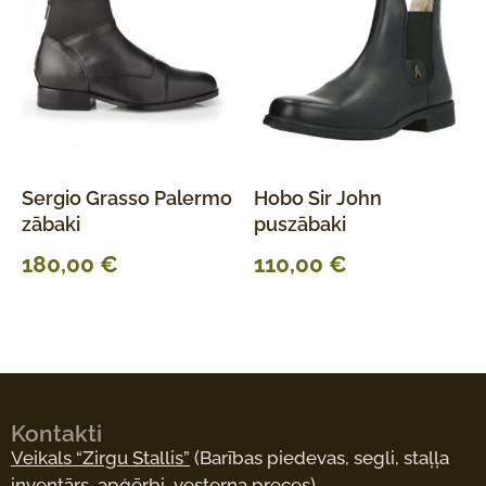
Sergio Grasso Palermo
Hobo Sir John
zābaki
puszābaki
180,00
€
110,00
€
Kontakti
Veikals “Zirgu Stallis”
(Barības piedevas, segli, staļļa
inventārs, apģērbi, vesterna preces)