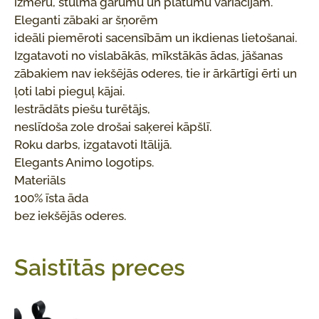
izmēru, stulma garumu un platumu variācijām.
Eleganti zābaki ar šņorēm
ideāli piemēroti sacensībām un ikdienas lietošanai.
Izgatavoti no vislabākās, mīkstākās ādas, jāšanas
zābakiem nav iekšējās oderes, tie ir ārkārtīgi ērti un
ļoti labi pieguļ kājai.
Iestrādāts piešu turētājs,
neslīdoša zole drošai saķerei kāpšlī.
Roku darbs, izgatavoti Itālijā.
Elegants Animo logotips.
Materiāls
100% īsta āda
bez iekšējās oderes.
Saistītās preces