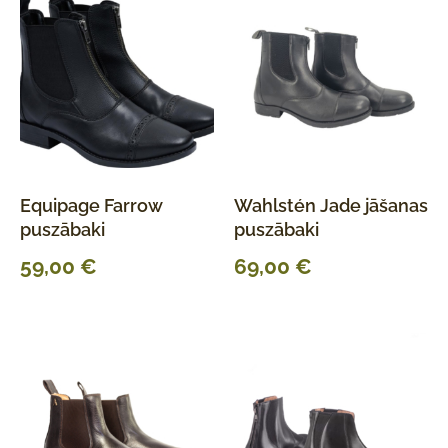
Equipage Farrow
Wahlstén Jade jāšanas
puszābaki
puszābaki
59,00
€
69,00
€