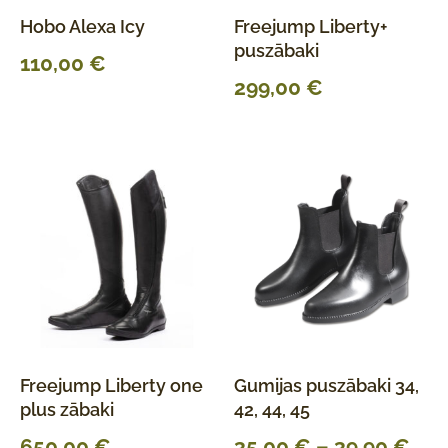
Hobo Alexa Icy
Freejump Liberty+
puszābaki
110,00
€
299,00
€
Freejump Liberty one
Gumijas puszābaki 34,
plus zābaki
42, 44, 45
650,00
€
35,00
€
–
39,90
€