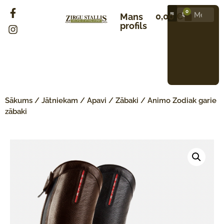
0
0,00
€
Mans
profils
Sākums
/
Jātniekam
/
Apavi
/
Zābaki
/ Animo Zodiak garie
zābaki