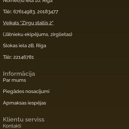
Nometņu iela 10, Rīga
Tālr.: 67614983, 20183477
Veikals “Zirgu stallis 2”
(Jātnieku ekipējums, zirglietas)
Slokas iela 2B, Rīga
Tālr.: 22146781
Informācija
Par mums
Piegādes nosacījumi
Apmaksas iespējas
Klientu serviss
Kontakti