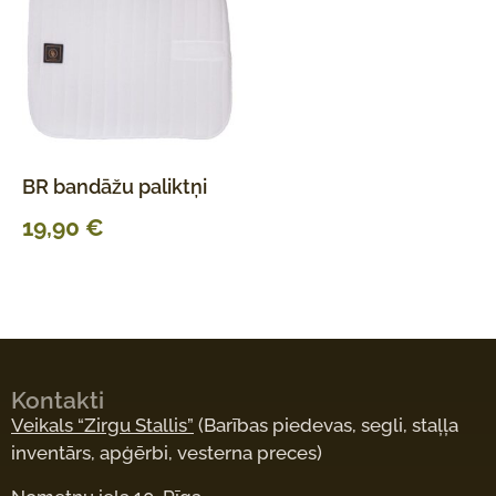
BR bandāžu paliktņi
19,90
€
Kontakti
Veikals “Zirgu Stallis”
(Barības piedevas, segli, staļļa
inventārs, apģērbi, vesterna preces)