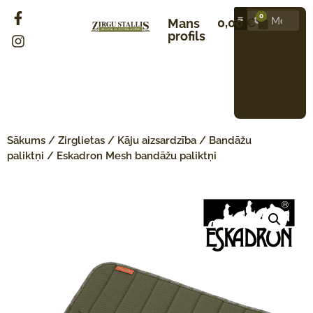
0
0,00
€
Mans
profils
Sākums
/
Zirglietas
/
Kāju aizsardzība
/
Bandāžu
paliktņi
/ Eskadron Mesh bandāžu paliktņi