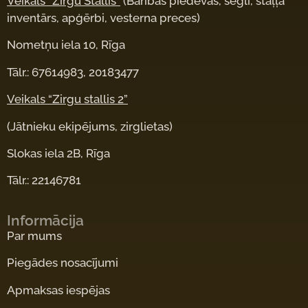
Veikals “Zirgu Stallis”
(Barības piedevas, segli, staļļa
inventārs, apģērbi, vesterna preces)
Nometņu iela 10, Rīga
Tālr.: 67614983, 20183477
Veikals “Zirgu stallis 2”
(Jātnieku ekipējums, zirglietas)
Slokas iela 2B, Rīga
Tālr.: 22146781
Informācija
Par mums
Piegādes nosacījumi
Apmaksas iespējas