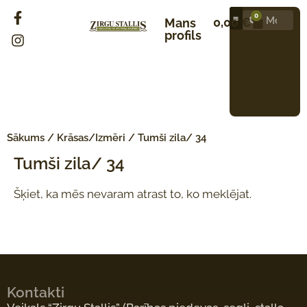
0
0,00
€
Mans
profils
Sākums
/ Krāsas/Izmēri / Tumši zila/ 34
Tumši zila/ 34
Šķiet, ka mēs nevaram atrast to, ko meklējat.
Kontakti