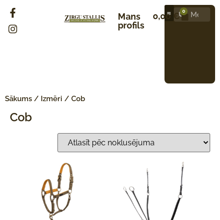
0
0,00
€
Mans
profils
Sākums
/ Izmēri / Cob
Cob