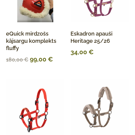
eQuick mirdzošs
Eskadron apauši
kājsargu komplekts
Heritage 25/26
fluffy
34,00
€
99,00
€
180,00
€