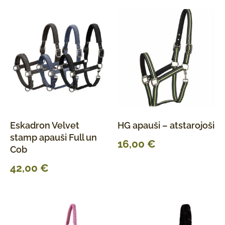
Eskadron Velvet
HG apauši – atstarojoši
stamp apauši Full un
16,00
€
Cob
42,00
€