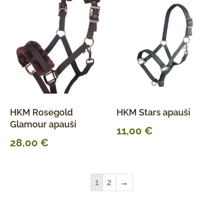
HKM Rosegold
HKM Stars apauši
Glamour apauši
11,00
€
28,00
€
1
2
→