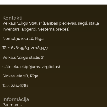
Kontakti
Veikals “Zirgu Stallis”
(Barības piedevas, segli, staļļa
inventārs, apģērbi, vesterna preces)
Nometņu iela 10, Rīga
Tālr.: 67614983, 20183477
Veikals “Zirgu stallis 2”
(Jātnieku ekipējums, zirglietas)
Slokas iela 2B, Rīga
Tālr.: 22146781
Informācija
Par mums