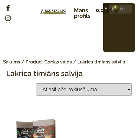
0
0,00
€
Mans
profils
Sākums
/ Product Garšas veids / Lakrica timiāns salvija
Lakrica timiāns salvija