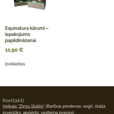
Equinatura kārumi –
iepakojums
papildināšanai
11,90
€
Izvēlieties
Kontakti
Veikals “Zirgu Stallis”
(Barības piedevas, segli, staļļa
inventārs, apģērbi, vesterna preces)