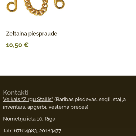
Zeltaina piespraude
10,50
€
Kontakti
Veikals “Zirgu Stallis”
(Barības piedevas, segli, staļļa
inventārs, apģērbi, vesterna preces)
Nometņu iela 10, Rīga
Tālr.: 67614983, 20183477