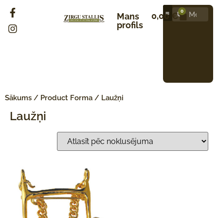
0
0,00
€
Mans
profils
Sākums
/ Product Forma / Laužņi
Laužņi