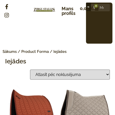
0
0,00
€
Mans
profils
Sākums
/ Product Forma / Iejādes
Iejādes