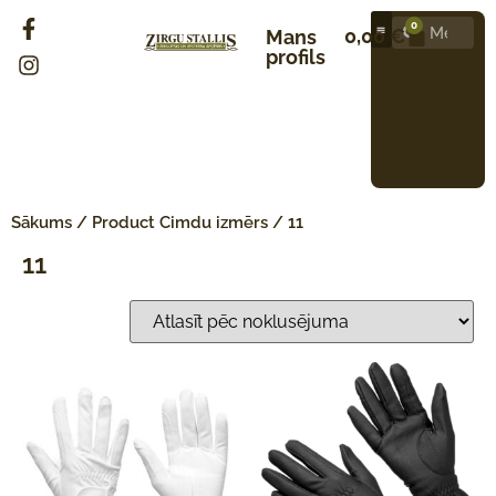
0
0,00
€
Mans
profils
Sākums
/ Product Cimdu izmērs / 11
11