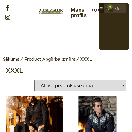
0
0,00
€
Mans
profils
Sākums
/ Product Apģērba izmērs / XXXL
XXXL