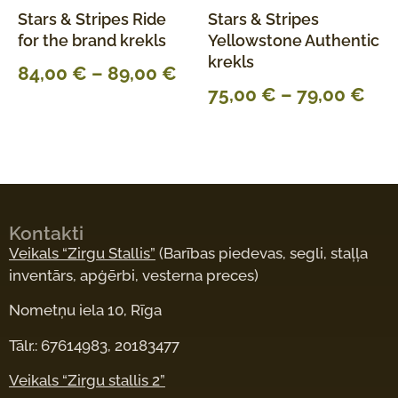
Stars & Stripes Ride
Stars & Stripes
for the brand krekls
Yellowstone Authentic
krekls
84,00
€
–
89,00
€
75,00
€
–
79,00
€
Kontakti
Veikals “Zirgu Stallis”
(Barības piedevas, segli, staļļa
inventārs, apģērbi, vesterna preces)
Nometņu iela 10, Rīga
Tālr.: 67614983, 20183477
Veikals “Zirgu stallis 2”