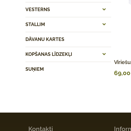
VESTERNS
STALLIM
DĀVANU KARTES
KOPŠANAS LĪDZEKĻI
Vīrieš
SUŅIEM
69,0
Kontakti
Infor