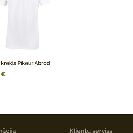
u krekls Pikeur Abrod
0
€
mācija
Klientu serviss