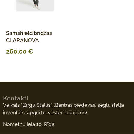
Samshield bridžas
CLARANOVA
260,00
€
Kontakti
Veikals “Zirgu Stallis”
(Barības piedevas, segli, staļļa
inventārs, apģērbi, vesterna preces)
Nometņu iela 10, Rīga