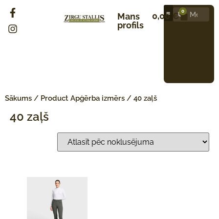
0
0,00
€
Mans
profils
Sākums
/ Product Apģērba izmērs / 40 zaļš
40 zaļš