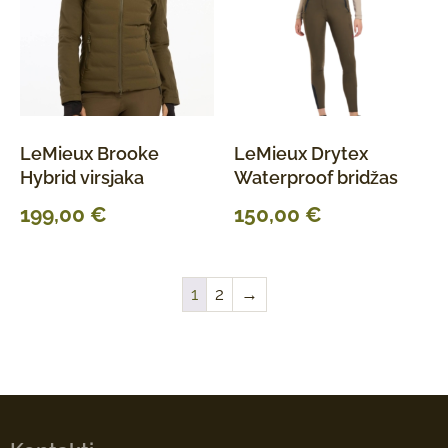
LeMieux Brooke
LeMieux Drytex
Hybrid virsjaka
Waterproof bridžas
199,00
€
150,00
€
1
2
→