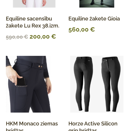
Equiline sacensību
Equiline žakete Gioia
žakete Lu Rex 38.izm.
560,00
€
200,00
€
590,00
€
HKM Monaco ziemas
Horze Active Silicon
bridžas
grip bridžas