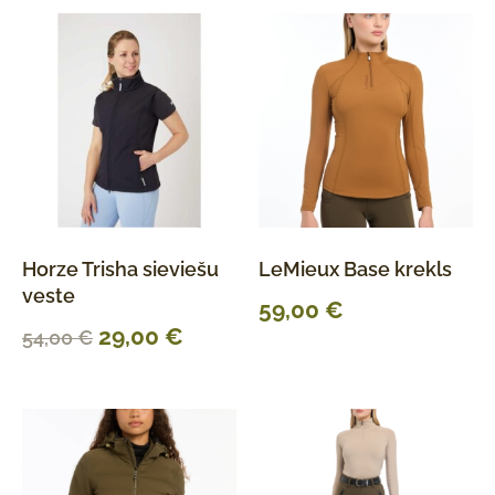
Horze Trisha sieviešu
LeMieux Base krekls
veste
59,00
€
29,00
€
54,00
€