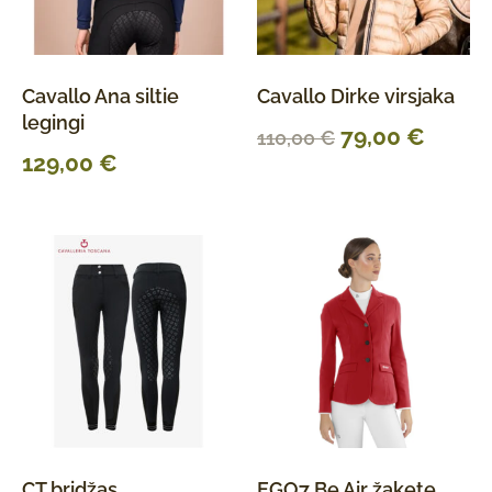
Cavallo Ana siltie
Cavallo Dirke virsjaka
legingi
79,00
€
110,00
€
129,00
€
CT bridžas
EGO7 Be Air žakete