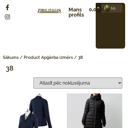
0
0,00
€
Mans
profils
Sākums
/ Product Apģērba izmērs / 38
38