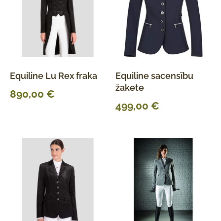
Equiline Lu Rex fraka
Equiline sacensību
žakete
890,00
€
499,00
€