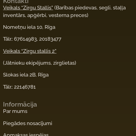
Kontakti
Veikals “Zirgu Stallis”
(Barības piedevas, segli, staļļa
inventārs, apģērbi, vesterna preces)
Nometņu iela 10, Rīga
Tālr.: 67614983, 20183477
Veikals “Zirgu stallis 2”
(Jātnieku ekipējums, zirglietas)
Slokas iela 2B, Rīga
Tālr.: 22146781
Informācija
Par mums
Piegādes nosacījumi
Apmaksas iespējas