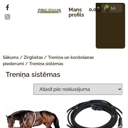
0
0,00
€
Mans
profils
Sākums
/
Zirglietas
/
Treniņa un kordošanas
piederumi
/ Treniņa sistēmas
Treniņa sistēmas