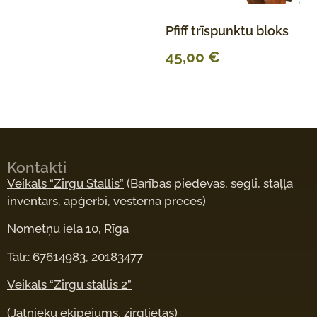
Pfiff trīspunktu bloks
45,00
€
Kontakti
Veikals “Zirgu Stallis”
(Barības piedevas, segli, staļļa
inventārs, apģērbi, vesterna preces)
Nometņu iela 10, Rīga
Tālr.: 67614983, 20183477
Veikals “Zirgu stallis 2”
(Jātnieku ekipējums, zirglietas)