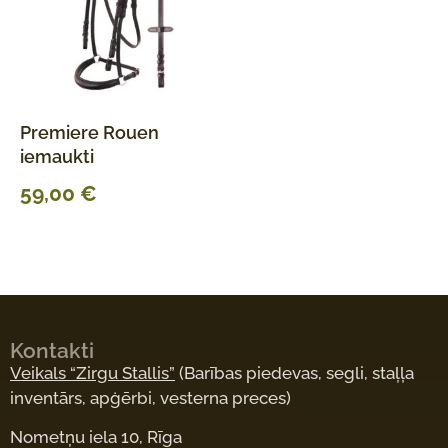
Premiere Rouen
iemaukti
59,00
€
Kontakti
Veikals “Zirgu Stallis”
(Barības piedevas, segli, staļļa
inventārs, apģērbi, vesterna preces)
Nometņu iela 10, Rīga