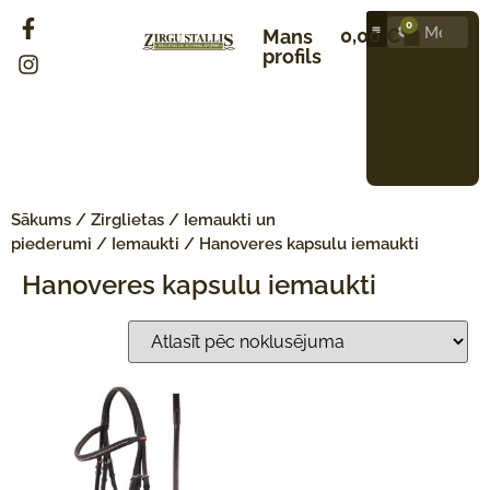
0
0,00
€
Mans
profils
Sākums
/
Zirglietas
/
Iemaukti un
piederumi
/
Iemaukti
/ Hanoveres kapsulu iemaukti
Hanoveres kapsulu iemaukti