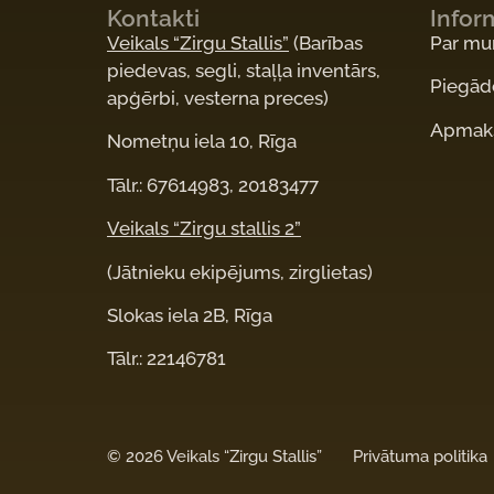
Kontakti
Infor
Veikals “Zirgu Stallis”
(Barības
Par m
piedevas, segli, staļļa inventārs,
Piegād
apģērbi, vesterna preces)
Apmaks
Nometņu iela 10, Rīga
Tālr.: 67614983, 20183477
Veikals “Zirgu stallis 2”
(Jātnieku ekipējums, zirglietas)
Slokas iela 2B, Rīga
Tālr.: 22146781
©
2026 Veikals “Zirgu Stallis”
Privātuma politika