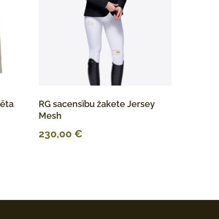
rēta
RG sacensību žakete Jersey
Mesh
230,00
€