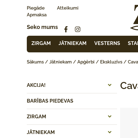
Piegāde
Atteikumi
Apmaksa
Seko mums
ZIRGAM
JĀTNIEKAM
VESTERNS
STA
Sākums
/
Jātniekam
/
Apģērbi
/
Ekskluzīvs
/ Cava
Cav
AKCIJA!
BARĪBAS PIEDEVAS
ZIRGAM
JĀTNIEKAM