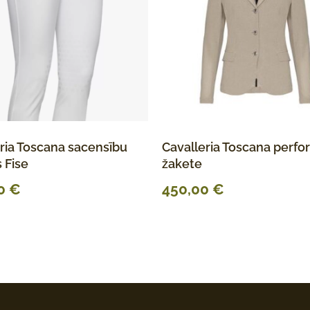
ria Toscana sacensību
Cavalleria Toscana perfo
 Fise
žakete
00
€
450,00
€